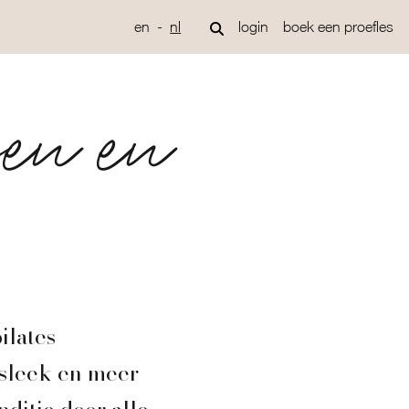
en
nl
login
boek een proefles
nsen en
ilates
 sleek en meer