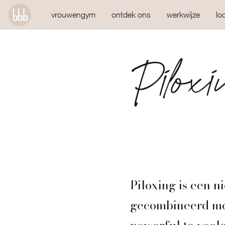
vrouwengym
ontdek ons
werkwijze
lo
Piloxi
Piloxing is een n
gecombineerd met