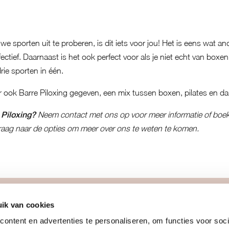
uwe sporten uit te proberen, is dit iets voor jou! Het is eens wat 
ectief. Daarnaast is het ook perfect voor als je niet echt van boxen
drie sporten in één.
 ook Barre Piloxing gegeven
, een mix tussen boxen, pilates en d
Piloxing?
Neem contact met ons op voor meer informatie
of
boek
aag naar de opties
om meer over ons te weten te komen.
ik van cookies
meer
join us
ontent en advertenties te personaliseren, om functies voor soci
team
info proefles