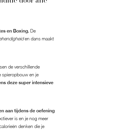
nditie door alle
tes en Boxing.
De
behendigheid
en dans maakt
ssen de verschillende
e spieropbouw en je
dens deze super intensieve
 aan tijdens de oefening
tiever is en je nog meer
 calorieën denken die je