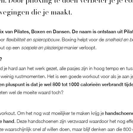
n. Door piloxing te doen verbeter je je co
wegingen die je maakt.
mix van Pilates, Boxen en Dansen. De naam is ontstaan uit Pila
oor
flexibiliteit en spieropbouw
. Boxing helpt voor de
snelheid en 
out op een
soepele en plezierige
manier verloopt.
?
 je hard aan het werk gezet, alle pasjes zijn in hoog tempo en tu
 weinig rustmomenten. Het is een goede workout voor als je aan j
n pluspunt is dat je wel 800 tot 1000 calorieën verbrandt tij
weten wel de moeite waard toch?
workout. Om het nog wat moeilijker te maken krijg je
handschoenen
ke hand
. Deze handschoenen zijn verzwaard waardoor het nog effec
 ze waarschijnlijk snel af willen doen, maar blijf denken aan die 800