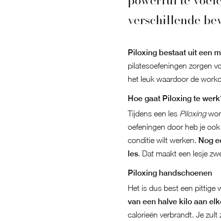
powerful te voele
verschillende be
Piloxing bestaat uit een 
pilatesoefeningen zorgen v
het leuk waardoor de work
Hoe gaat Piloxing te werk
Tijdens een les
Piloxing
word
oefeningen door heb je ook
conditie wilt werken.
Nog ee
les
. Dat maakt een lesje z
Piloxing handschoenen
Het is dus best een pittige 
van een halve kilo aan el
calorieën verbrandt. Je zult