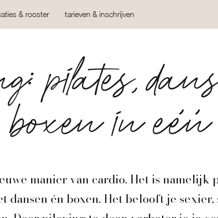
caties & rooster
tarieven & inschrijven
ng: pilates, da
boxen in één
ieuwe manier van cardio. Het is namelijk p
 dansen én boxen. Het belooft je sexier,