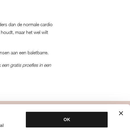
anders dan de normale cardio
 houdt, maar het wel wilt
ansen aan een baletbarre.
 een gratis proefles in een
specialisten
OK
al
bbb dietetiek