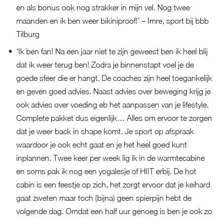
en als bonus ook nog strakker in mijn vel. Nog twee
maanden en ik ben weer bikiniproof!’ – Imre, sport bij bbb
Tilburg
‘Ik ben fan! Na een jaar niet te zijn geweest ben ik heel blij
dat ik weer terug ben! Zodra je binnenstapt voel je de
goede sfeer die er hangt. De coaches zijn heel toegankelijk
en geven goed advies. Naast advies over beweging krijg je
ook advies over voeding eb het aanpassen van je lifestyle.
Complete pakket dus eigenlijk… Alles om ervoor te zorgen
dat je weer back in shape komt. Je sport op afspraak
waardoor je ook echt gaat en je het heel goed kunt
inplannen. Twee keer per week lig ik in de warmtecabine
en soms pak ik nog een yogalesje of HIIT erbij. De hot
cabin is een feestje op zich, het zorgt ervoor dat je keihard
gaat zweten maar toch (bijna) geen spierpijn hebt de
volgende dag. Omdat een half uur genoeg is ben je ook zo