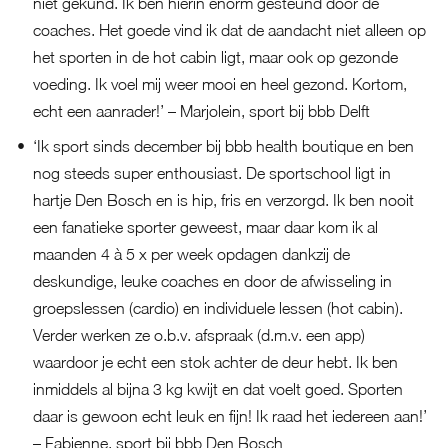
niet gekund. Ik ben hierin enorm gesteund door de
coaches. Het goede vind ik dat de aandacht niet alleen op
het sporten in de hot cabin ligt, maar ook op gezonde
voeding. Ik voel mij weer mooi en heel gezond. Kortom,
echt een aanrader!’ – Marjolein, sport bij bbb Delft
‘Ik sport sinds december bij bbb health boutique en ben
nog steeds super enthousiast. De sportschool ligt in
hartje Den Bosch en is hip, fris en verzorgd. Ik ben nooit
een fanatieke sporter geweest, maar daar kom ik al
maanden 4 à 5 x per week opdagen dankzij de
deskundige, leuke coaches en door de afwisseling in
groepslessen (cardio) en individuele lessen (hot cabin).
Verder werken ze o.b.v. afspraak (d.m.v. een app)
waardoor je echt een stok achter de deur hebt. Ik ben
inmiddels al bijna 3 kg kwijt en dat voelt goed. Sporten
daar is gewoon echt leuk en fijn! Ik raad het iedereen aan!’
– Fabienne, sport bij bbb Den Bosch