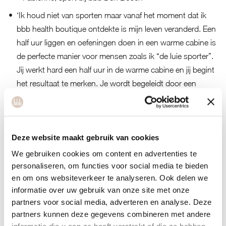
‘Ik houd niet van sporten maar vanaf het moment dat ik
bbb health boutique ontdekte is mijn leven veranderd. Een
half uur liggen en oefeningen doen in een warme cabine is
de perfecte manier voor mensen zoals ik “de luie sporter”.
Jij werkt hard een half uur in de warme cabine en jij begint
het resultaat te merken. Je wordt begeleidt door een
professionele groep dames die elk aspect van jou leven
met jou bespreken om je doelen te kunnen bereiken.’ –
Marcela, sport bij bbb Den Haag
Deze website maakt gebruik van cookies
‘Ontzettend prettige sportschool waar ik al meer dan een
We gebruiken cookies om content en advertenties te
jaar met ontzettend veel plezier kom. Veel persoonlijke
personaliseren, om functies voor social media te bieden
aandacht, grote diversiteit aan lessen, zowel in de cabine
en om ons websiteverkeer te analyseren. Ook delen we
als op de vloer. Waardoor ik sporten nu inmiddels echt
informatie over uw gebruik van onze site met onze
leuk vind. En heel fijn dat je alles kunt combineren in 1
partners voor social media, adverteren en analyse. Deze
abonnement, ik doe cabinelessen voor mezelf, pilates en
partners kunnen deze gegevens combineren met andere
daarnaast nog yoga, pilates en meditatie in de zaal,
informatie die u aan ze heeft verstrekt of die ze hebben