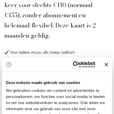
keer voor slechts €110 (normaal
€155), zonder abonnement en
helemaal flexibel. Deze kaart is 2
maanden geldig.
Voor iedere vrouw, elk niveau welkom
Kies uit hot cabin, yoga, hot pilates, groepslessen,
boksen, HIIT, outdoor en krachttraining
De ideale manier om bbb health boutique uit te proberen
of je sportroutine deze zomer vast te houden
Deze website maakt gebruik van cookies
We gebruiken cookies om content en advertenties te
Koop
hier
online jouw Summer Sessions-kaart en maak van
personaliseren, om functies voor social media te bieden
deze zomer een gezonde zomer! Na je aankoop ontvang je
en om ons websiteverkeer te analyseren. Ook delen we
een welkomstmail met alle praktische informatie. Daarna
informatie over uw gebruik van onze site met onze
nemen we persoonlijk contact met je op, zodat je goed van