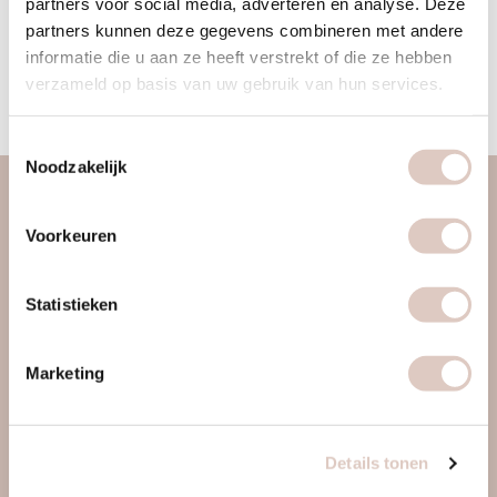
partners voor social media, adverteren en analyse. Deze
start kunt gaan en met plezier kunt beginnen bij bbb health
partners kunnen deze gegevens combineren met andere
boutique Den Haag.
informatie die u aan ze heeft verstrekt of die ze hebben
verzameld op basis van uw gebruik van hun services.
< Terug
Toestemmingsselectie
Noodzakelijk
over ons
Voorkeuren
vrouwengym
ontdek ons
Statistieken
werkwijze
locaties & roosters
Marketing
tarieven & inschrijven
contact
Details tonen
webapp