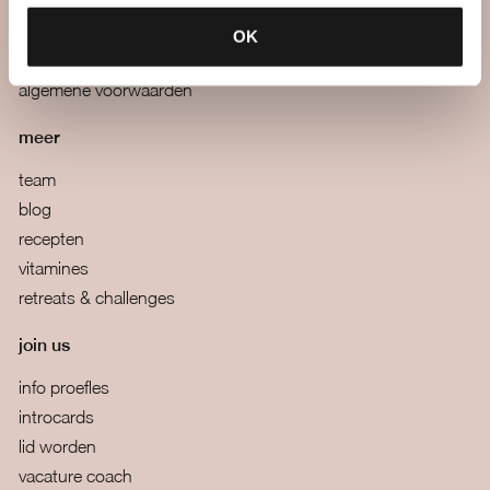
mail ons
boutiques
OK
veelgestelde vragen
algemene voorwaarden
meer
team
blog
recepten
vitamines
retreats & challenges
join us
info proefles
introcards
lid worden
vacature coach