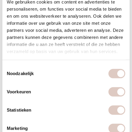
We gebruiken cookies om content en advertenties te
Dit betekent niet dat sporten onbelangrijk is. Beweging
personaliseren, om functies voor social media te bieden
en om ons websiteverkeer te analyseren. Ook delen we
verhoogt je energieverbruik, verbetert je
informatie over uw gebruik van onze site met onze
lichaamsamenstelling, versterkt je spieren en botten, en
partners voor social media, adverteren en analyse. Deze
ondersteunt je mentale gezondheid. Bovendien helpt
partners kunnen deze gegevens combineren met andere
regelmatige beweging om je gewicht te behouden nadat je
informatie die u aan ze heeft verstrekt of die ze hebben
bent afgevallen. Mensen die succesvol hun gewicht
verzameld op basis van uw gebruik van hun services.
behouden, combineren bijna altijd gezonde voeding met
regelmatige lichaamsbeweging.
Toestemmingsselectie
Noodzakelijk
Body, food en mind zijn onlosmakelijk met elkaar verbonden.
Stress beïnvloedt je eetgedrag en hormoonbalans, wat
Voorkeuren
gewichtsverlies kan belemmeren. Beweging reduceert stress
en verbetert je slaapkwaliteit, wat indirect je voedingskeuzes
positiever beïnvloedt. Gezonde voeding geeft je de energie
Statistieken
om te sporten en ondersteunt herstel. Deze holistische
benadering verklaart waarom programma’s die alle drie de
Marketing