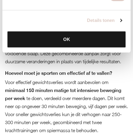
elementen adresseren, betere langetermijnresultaten
opleveren.
Details tonen
De beste afvallen tips integreren voeding, beweging en
mentaal welzijn. Begin met kleine, haalbare veranderingen in
je eetpatroon. Voeg beweging toe die je leuk vindt en bij je
OK
leven past. Besteed aandacht aan stressmanagement en
voldoende slaap. Deze gecombineerde aanpak zorgt voor
duurzame veranderingen in plaats van tijdelijke resultaten.
Hoeveel moet je sporten om effectief af te vallen?
Voor effectief gewichtsverlies wordt aanbevolen om
minimaal 150 minuten matige tot intensieve beweging
per week
te doen, verdeeld over meerdere dagen. Dit komt
neer op ongeveer 30 minuten beweging, vijf dagen per week.
Voor sneller gewichtsverlies kun je dit verhogen naar 250-
300 minuten per week, gecombineerd met twee
krachttrainingen om spiermassa te behouden.