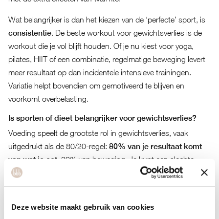
Wat belangrijker is dan het kiezen van de ‘perfecte’ sport, is
consistentie
. De beste workout voor gewichtsverlies is de
workout die je vol blijft houden. Of je nu kiest voor yoga,
pilates, HIIT of een combinatie, regelmatige beweging levert
meer resultaat op dan incidentele intensieve trainingen.
Variatie helpt bovendien om gemotiveerd te blijven en
voorkomt overbelasting.
Is sporten of dieet belangrijker voor gewichtsverlies?
Voeding speelt de grootste rol in gewichtsverlies, vaak
uitgedrukt als de 80/20-regel:
80% van je resultaat komt
van wat je eet
, 20% van beweging. Je kunt een slechte
voeding niet wegtrainen omdat het veel makkelijker is om
calorieën binnen te krijgen dan te verbranden. Een stuk taart
van 400 calorieën eet je in enkele minuten, maar kost een
Deze website maakt gebruik van cookies
uur intensief bewegen om te verbranden.