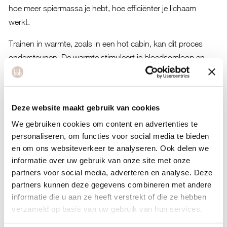
hoe meer spiermassa je hebt, hoe efficiënter je lichaam
werkt.
Trainen in warmte, zoals in een hot cabin, kan dit proces
ondersteunen. De warmte stimuleert je bloedsomloop en
kan de vetverbranding bevorderen. Het zorgt voor een
intensievere workout waarbij je lichaam meer energie
verbruikt. Gecombineerd met een gezond voedingspatroon
Deze website maakt gebruik van cookies
creëer je zo de ideale omstandigheden voor duurzaam
We gebruiken cookies om content en advertenties te
gewichtsverlies.
personaliseren, om functies voor social media te bieden
Welke veelgemaakte fouten vertragen je afvalproces?
en om ons websiteverkeer te analyseren. Ook delen we
informatie over uw gebruik van onze site met onze
Extreme caloriebeperkingen zijn de meest gemaakte fout. Je
partners voor social media, adverteren en analyse. Deze
lichaam heeft voldoende energie nodig om te functioneren.
partners kunnen deze gegevens combineren met andere
Te weinig eten vertraagt je metabolisme en zorgt ervoor dat
informatie die u aan ze heeft verstrekt of die ze hebben
je lichaam spiermassa afbreekt. Ook maaltijden overslaan
verzameld op basis van uw gebruik van hun services.
werkt averechts omdat je daarna vaak meer eet en