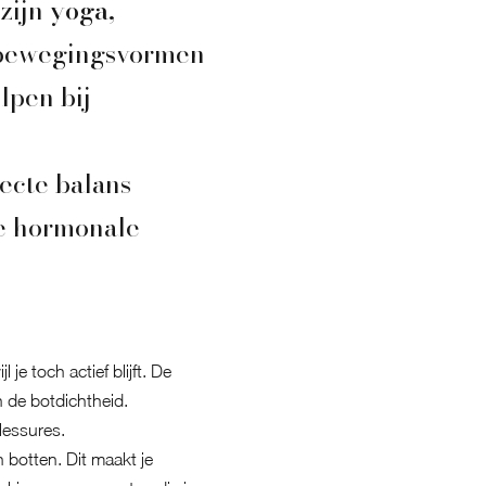
 zijn
yoga,
 bewegingsvormen
elpen bij
ecte balans
ze hormonale
je toch actief blijft. De
 de botdichtheid.
lessures.
 botten. Dit maakt je