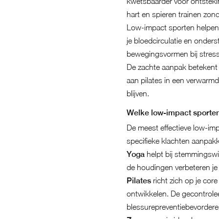
kwetsbaarder voor ontsteki
hart en spieren trainen zon
Low-impact sporten helpen 
je bloedcirculatie en onders
bewegingsvormen bij stressv
De zachte aanpak betekent n
aan pilates in een verwarmd
blijven.
Welke low-impact sporten
De meest effectieve low-imp
specifieke klachten aanpak
Yoga
helpt bij stemmingswi
de houdingen verbeteren je 
Pilates
richt zich op je cor
ontwikkelen. De gecontrole
blessurepreventiebevordere