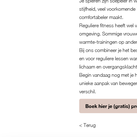
Je spieren zijn soepeler in 
stijfheid, veel voorkomend
comfortabeler maakt.
Reguliere fitness heeft wel 
omgeving. Sommige vrouwen 
warmte-trainingen op ande
Bij ons combineer je het be
en voor reguliere lessen wa
lichaam en overgangsklacht
Begin vandaag nog met je h
unieke aanpak van bewegen
verschil.
Boek hier je (gratis) p
< Terug