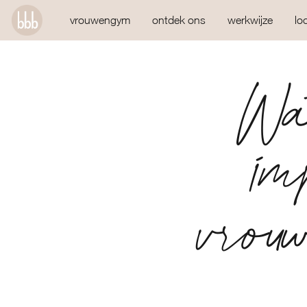
vrouwengym
ontdek ons
werkwijze
lo
Wat
im
vrou