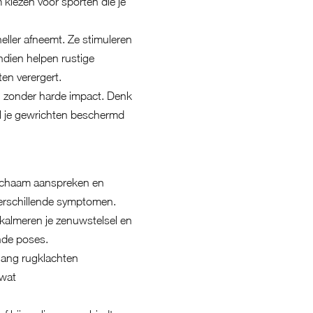
kiezen voor sporten die je
ller afneemt. Ze stimuleren
endien helpen rustige
en verergert.
en zonder harde impact. Denk
jl je gewrichten beschermd
 lichaam aanspreken en
verschillende symptomen.
kalmeren je zenuwstelsel en
ende poses.
rgang rugklachten
 wat