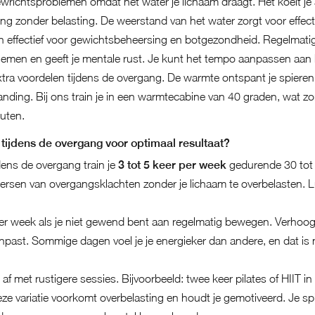
ewrichtsproblemen omdat het water je lichaam draagt. Het koelt je a
ng zonder belasting. De weerstand van het water zorgt voor effecti
en effectief voor gewichtsbeheersing en botgezondheid. Regelmatig
blemen en geeft je mentale rust. Je kunt het tempo aanpassen aan h
tra voordelen tijdens de overgang. De warmte ontspant je spieren, 
anding. Bij ons train je in een warmtecabine van 40 graden, wat zo
uten.
tijdens de overgang voor optimaal resultaat?
dens de overgang train je
3 tot 5 keer per week
gedurende 30 tot
heersen van overgangsklachten zonder je lichaam te overbelasten. L
er week als je niet gewend bent aan regelmatig bewegen. Verhoog d
anpast. Sommige dagen voel je je energieker dan andere, en dat is 
 af met rustigere sessies. Bijvoorbeeld: twee keer pilates of HIIT 
e variatie voorkomt overbelasting en houdt je gemotiveerd. Je sp