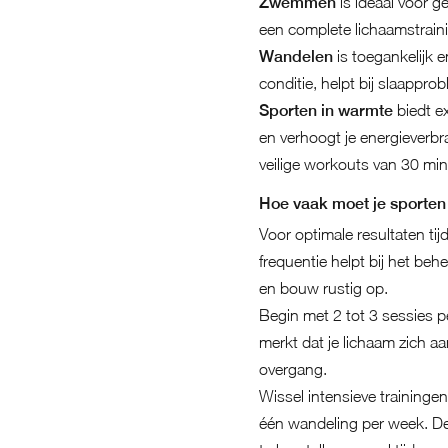
Zwemmen
is ideaal voor g
een complete lichaamstraini
Wandelen
is toegankelijk 
conditie, helpt bij slaappro
Sporten in warmte
biedt ex
en verhoogt je energieverbr
veilige workouts van 30 min
Hoe vaak moet je sporten 
Voor optimale resultaten tij
frequentie helpt bij het be
en bouw rustig op.
Begin met 2 tot 3 sessies p
merkt dat je lichaam zich a
overgang.
Wissel intensieve trainingen
één wandeling per week. Dez