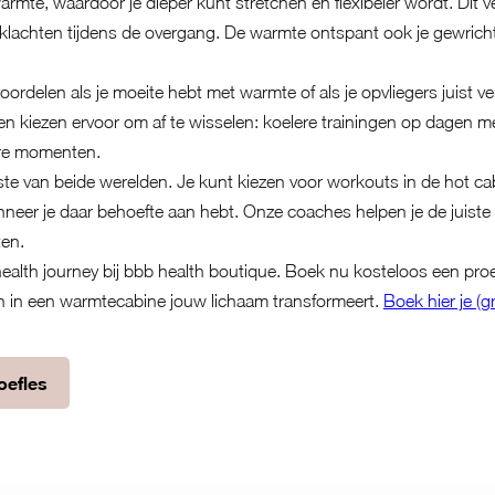
warmte, waardoor je dieper kunt stretchen en flexibeler wordt. Dit v
e klachten tijdens de overgang. De warmte ontspant ook je gewric
voordelen als je moeite hebt met warmte of als je opvliegers juist 
kiezen ervoor om af te wisselen: koelere trainingen op dagen met
re momenten.
ste van beide werelden. Je kunt kiezen voor workouts in de hot cab
nneer je daar behoefte aan hebt. Onze coaches helpen je de juiste
en.
ealth journey bij bbb health boutique. Boek nu kosteloos een pro
 in een warmtecabine jouw lichaam transformeert.
Boek hier je (gr
roefles