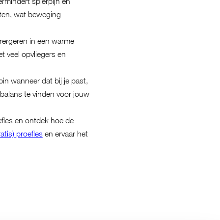
ermindert spierpijn en
hten, wat beweging
verergeren in een warme
 veel opvliegers en
in wanneer dat bij je past,
 balans te vinden voor jouw
efles en ontdek hoe de
atis) proefles
en ervaar het