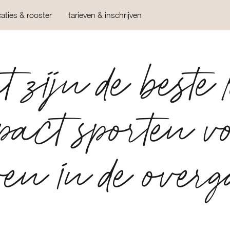
caties & rooster
tarieven & inschrijven
 zijn de beste 
pact sporten v
wen in de over