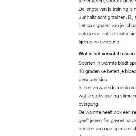
te herstellen, vooral tijden
De lengte van je training is
uur halfslachtig trainen. Bi
Let op signalen van je lich
betekenen dat je te intens
tijdens de overgang.
Wat is het verschil tussen
Sporten in warmte biedt spe
40 graden verbetert je bloed
blessurerisico.
In een verwarmde ruimte ver
wat je stofwisseling stimule
overgang.
De warmte heeft ook een
r
geeft je een fris gevoel na d
hebben van opvliegers en k