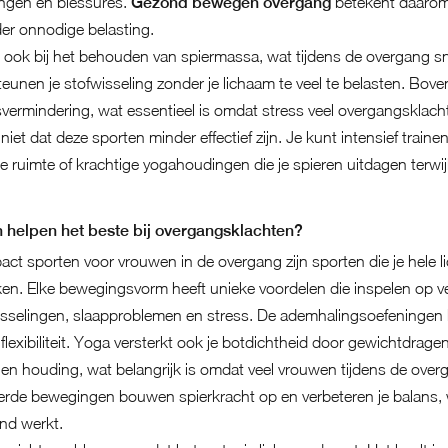
ngen en blessures.
Gezond bewegen overgang
betekent daarom 
der onnodige belasting.
ook bij het behouden van spiermassa, wat tijdens de overgang sne
teunen je stofwisseling zonder je lichaam te veel te belasten. Bov
ermindering, wat essentieel is omdat stress veel overgangsklacht
iet dat deze sporten minder effectief zijn. Je kunt intensief train
e ruimte of krachtige yogahoudingen die je spieren uitdagen terwi
 helpen het beste bij overgangsklachten?
act sporten voor vrouwen in de overgang zijn sporten die je hele
ken. Elke bewegingsvorm heeft unieke voordelen die inspelen op 
sselingen, slaapproblemen en stress. De ademhalingsoefeningen 
flexibiliteit. Yoga versterkt ook je botdichtheid door gewichtdrag
e en houding, wat belangrijk is omdat veel vrouwen tijdens de ove
erde bewegingen bouwen spierkracht op en verbeteren je balans,
nd werkt.