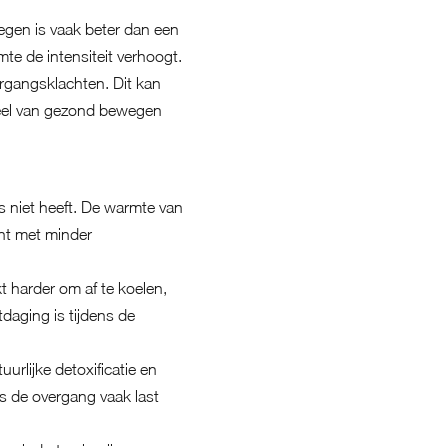
wegen is vaak beter dan een
mte de intensiteit verhoogt.
rgangsklachten. Dit kan
rdeel van gezond bewegen
s niet heeft. De warmte van
int met minder
t harder om af te koelen,
tdaging is tijdens de
urlijke detoxificatie en
ens de overgang vaak last