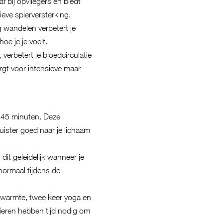
f bij opvliegers en biedt
eve spierversterking.
 wandelen verbetert je
oe je je voelt.
verbetert je bloedcirculatie
rgt voor intensieve maar
 45 minuten. Deze
uister goed naar je lichaam
it geleidelijk wanneer je
normaal tijdens de
in warmte, twee keer yoga en
ieren hebben tijd nodig om