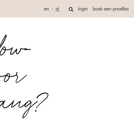
en
nl
login
boek een proefles
low-
oor
gang?