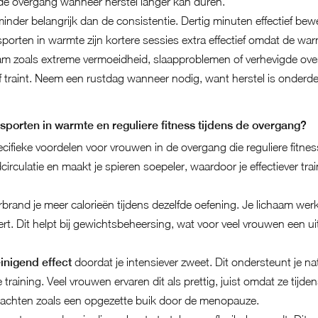
s de overgang wanneer herstel langer kan duren.
 minder belangrijk dan de consistentie. Dertig minuten effectief be
j sporten in warmte zijn kortere sessies extra effectief omdat de war
aam zoals extreme vermoeidheid, slaapproblemen of verhevigde ove
ief traint. Neem een rustdag wanneer nodig, want herstel is onde
 sporten in warmte en reguliere fitness tijdens de overgang?
cifieke voordelen voor vrouwen in de overgang die reguliere fitnes
circulatie en maakt je spieren soepeler, waardoor je effectiever tra
brand je meer calorieën tijdens dezelfde oefening. Je lichaam werk
ert. Dit helpt bij gewichtsbeheersing, wat voor veel vrouwen een ui
einigend effect
doordat je intensiever zweet. Dit ondersteunt je natu
e training. Veel vrouwen ervaren dit als prettig, juist omdat ze tijd
lachten zoals een
opgezette buik door de menopauze
.