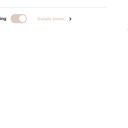
ing
Details tonen
specialisten
bbb dietetiek
bbb psychologie
bbb fysiotherapie
ch
overige specialisten
utique?
info voor zaaldocenten