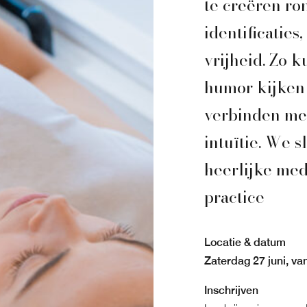
te creëren r
identificaties
vrijheid. Zo 
humor kijken 
verbinden met
intuïtie. We 
heerlijke med
practice
Locatie & datum
Zaterdag 27 juni, va
Inschrijven