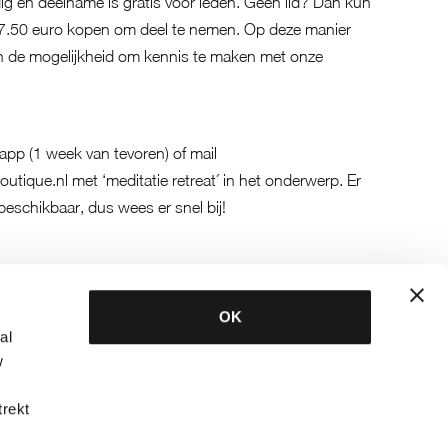
dig en deelname is gratis voor leden. Geen lid? Dan kun
7.50 euro
kopen om deel te nemen. Op deze manier
n de mogelijkheid om kennis te maken met onze
ebapp (1 week van tevoren) of mail
outique.nl
met ‘meditatie retreat´ in het onderwerp. Er
beschikbaar, dus wees er snel bij!
OK
al
w
trekt