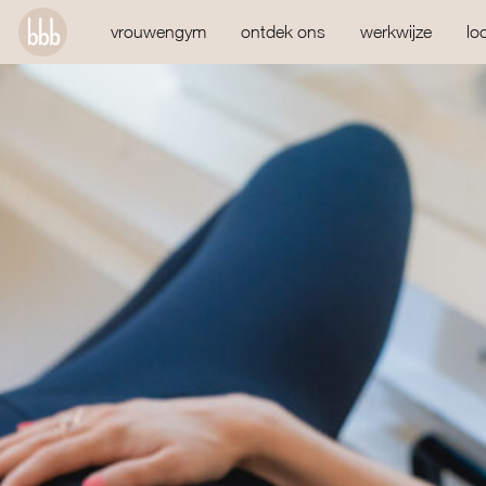
vrouwengym
ontdek ons
werkwijze
lo