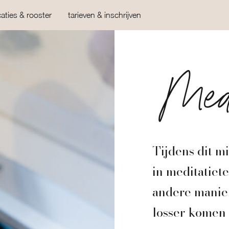
caties & rooster
tarieven & inschrijven
Medi
Tijdens dit m
in meditatiet
andere manier
losser komen 