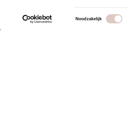
Toestemmingsselectie
Noodzakelijk
over ons
contact
vrouwengym
webapp
ontdek ons
mail ons
werkwijze
boutiques
locaties & roosters
veelgestelde 
tarieven & inschrijven
algemene vo