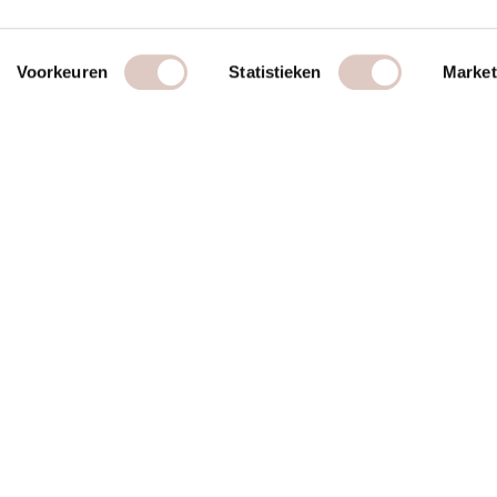
Voorkeuren
Statistieken
Market
meer
join us
team
info proefles
blog
introcards
recepten
lid worden
vragen
vitamines
vacature coa
orwaarden
retreats & challenges
een eigen bo