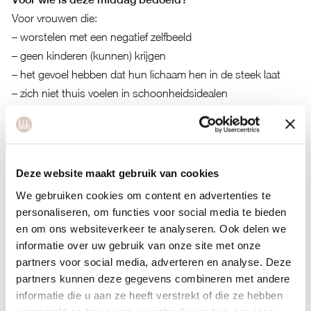
Voor vrouwen die:
– worstelen met een negatief zelfbeeld
– geen kinderen (kunnen) krijgen
– het gevoel hebben dat hun lichaam hen in de steek laat
– zich niet thuis voelen in schoonheidsidealen
Of simpelweg voor iedere vrouw die op een diepere laag
contact wil maken met haar lichaam. En bovendien behoefte
heeft aan zachtheid, erkenning en verbinding.
Deze website maakt gebruik van cookies
Laat je dragen door de kracht van sisterhood en geef jezelf
We gebruiken cookies om content en advertenties te
dit fijne cadeau van zelfliefde en heling.
personaliseren, om functies voor social media te bieden
en om ons websiteverkeer te analyseren. Ook delen we
informatie over uw gebruik van onze site met onze
partners voor social media, adverteren en analyse. Deze
partners kunnen deze gegevens combineren met andere
informatie die u aan ze heeft verstrekt of die ze hebben