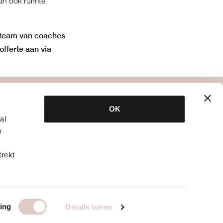
an ook ruimte
 team van coaches
offerte aan via
specialisten
OK
al
bbb dietetiek
w
bbb psychologie
bbb fysiotherapie
trekt
ch
overige specialisten
utique?
info voor zaaldocenten
ing
Details tonen