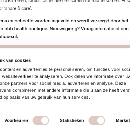
te kalmeren, stress los te laten en samen tot rust te komen. Er k
 ‘share & care’.
ens en behoefte worden ingevuld en wordt verzorgd door het
an bbb health boutique. Nieuwsgierig? Vraag infomatie of een 
tique.nl
.
meer
join us
ik van cookies
ontent en advertenties te personaliseren, om functies voor soci
team
info proefles
 websiteverkeer te analyseren. Ook delen we informatie over u
blog
introcards
 onze partners voor social media, adverteren en analyse. Deze
recepten
lid worden
vens combineren met andere informatie die u aan ze heeft vers
vragen
vitamines
vacature coa
d op basis van uw gebruik van hun services.
orwaarden
retreats & challenges
een eigen bo
Voorkeuren
Statistieken
Market