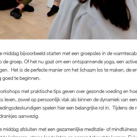
middag bijvoorbeeld starten met een groepsles in de warmtecabi
p de groep. Of het nu gaat om een ontspannende yoga, een active
en. Het is de perfecte manier om het lichaam los te maken, de en
 goed te beginnen.
kshops met praktische tips geven over gezonde voeding en hoe 
jks leven, zowel op persoonlijk vlak als binnen de dynamiek van ee
edingsdeskundigen spelen hier een belangrijke rol in. Tijdens de re
drankjes aanwezig.
middag afsluiten met een gezamenlijke meditatie- of mindfulnesss