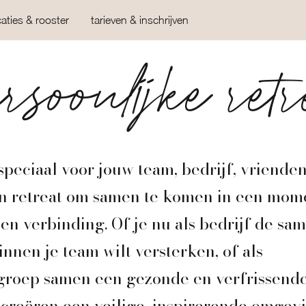
caties & rooster
tarieven & inschrijven
rsoonlijke retr
peciaal voor jouw team, bedrijf, vriende
en retreat om samen te komen in een mome
en verbinding. Of je nu als bedrijf de s
nnen je team wilt versterken, of als
groep samen een gezonde en verfrissend
creëren een veilige, inspirerende omgev