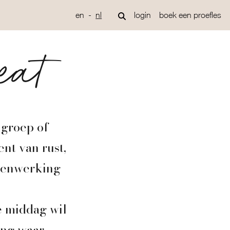
en
nl
login
boek een proefles
eat
ngroep of
nt van rust,
amenwerking
e middag wil
ing waar