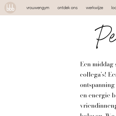
vrouwengym
ontdek ons
werkwijze
lo
Pe
Een middag s
collega’s! E
ontspanning 
en energie bi
vriendinnen
beleven. We 