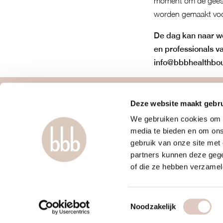
moment om de geest 
worden gemaakt voor
De dag kan naar w
en professionals v
info@bbbhealthbou
over ons
contact
Deze website maakt gebru
We gebruiken cookies om c
vrouwengym
webapp
media te bieden en om ons
ontdek ons
mail ons
gebruik van onze site met
werkwijze
boutiques
partners kunnen deze gege
locaties & roosters
veelgestelde 
of die ze hebben verzamel
tarieven & inschrijven
algemene vo
Toestemmingsselectie
Noodzakelijk