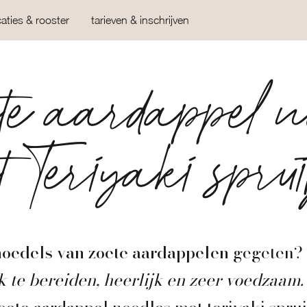
caties & rooster
tarieven & inschrijven
e aardappel no
 Teriyaki sprui
noedels van zoete aardappelen
gegeten?
 te bereiden, heerlijk en zeer voedzaam.