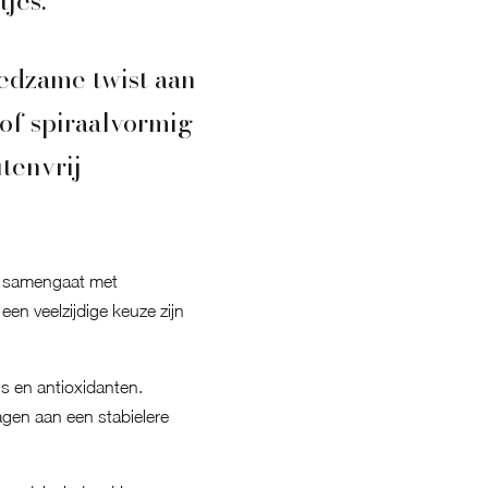
jes.
edzame twist aan
of spiraalvormig
tenvrij
d samengaat met
en veelzijdige keuze zijn
s en antioxidanten.
gen aan een stabielere