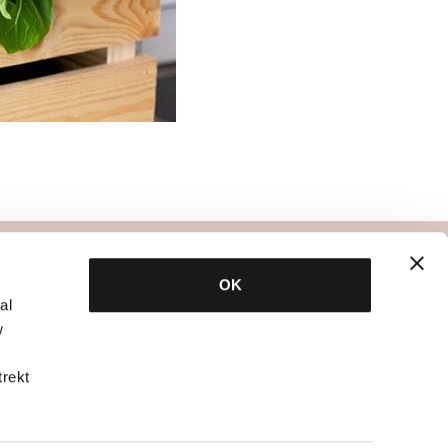
specialisten
OK
al
bbb dietetiek
w
bbb psychologie
bbb fysiotherapie
trekt
ch
overige specialisten
utique?
info voor zaaldocenten