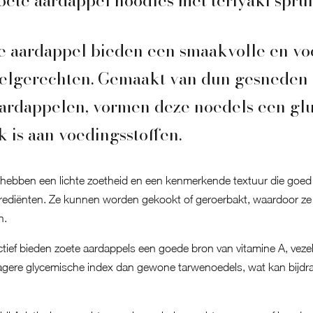
ete aardappel noodles met teriyaki spruit
e aardappel bieden een smaakvolle en vo
delgerechten. Gemaakt van dun gesneden 
ardappelen, vormen deze noedels een glu
jk is aan voedingsstoffen.
 hebben een lichte zoetheid en een kenmerkende textuur die goe
rediënten. Ze kunnen worden gekookt of geroerbakt, waardoor ze e
n.
ief bieden zoete aardappels een goede bron van vitamine A, vezel
gere glycemische index dan gewone tarwenoedels, wat kan bijdra