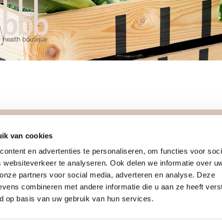
ik van cookies
meer
join us
ontent en advertenties te personaliseren, om functies voor soci
team
info proefles
 websiteverkeer te analyseren. Ook delen we informatie over u
blog
introcards
 onze partners voor social media, adverteren en analyse. Deze
recepten
lid worden
vens combineren met andere informatie die u aan ze heeft vers
vragen
vitamines
vacature coa
d op basis van uw gebruik van hun services.
orwaarden
retreats & challenges
een eigen bo