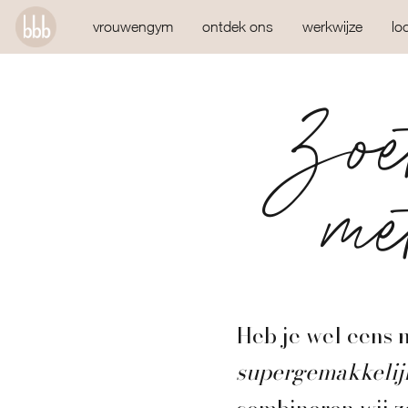
vrouwengym
ontdek ons
werkwijze
lo
Zoet
met
Heb je wel eens
supergemakkelijk