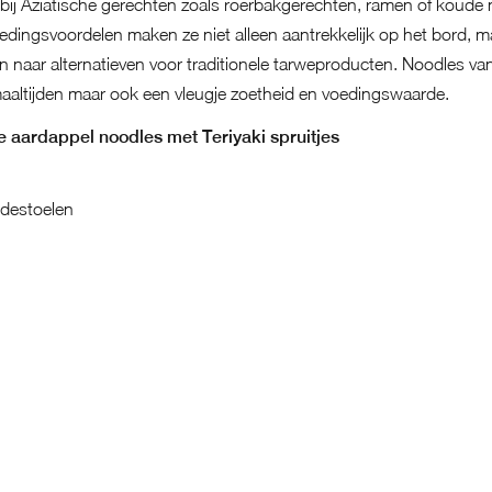
ij Aziatische gerechten zoals roerbakgerechten, ramen of koude
oedingsvoordelen maken ze niet alleen aantrekkelijk op het bord,
n naar alternatieven voor traditionele tarweproducten. Noodles v
n maaltijden maar ook een vleugje zoetheid en voedingswaarde.
te aardappel noodles met Teriyaki spruitjes
destoelen