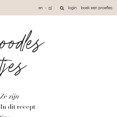
en
nl
login
boek een proefles
odles
tjes
Ze zijn
In dit recept