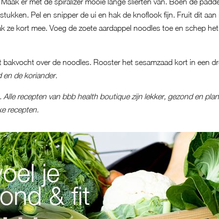
. Maak er met de spiralizer mooie lange slierten van. Boen de pa
stukken. Pel en snipper de ui en hak de knoflook fijn. Fruit dit aan i
k ze kort mee. Voeg de zoete aardappel noodles toe en schep he
het bakvocht over de noodles. Rooster het sesamzaad kort in een 
 en de koriander.
 Alle recepten van bbb health boutique zijn lekker, gezond en plan
jke recepten.