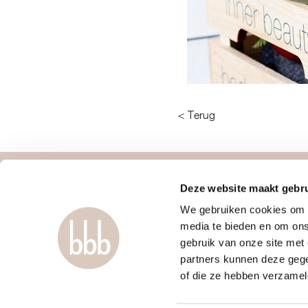
< Terug
Deze website maakt gebru
over ons
contact
We gebruiken cookies om c
vrouwengym
webapp
media te bieden en om ons
ontdek ons
mail ons
gebruik van onze site met
werkwijze
boutiques
partners kunnen deze gege
locaties & roosters
veelgestelde 
of die ze hebben verzamel
tarieven & inschrijven
algemene vo