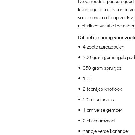
Deze noedels passen goed b
levendige oranje kleur en v
voor mensen die op zoek zij
niet alleen variatie toe aa
Dit heb je nodig voor zoe
4 zoete aardappelen
200 gram gemengde pad
350 gram spruitjes
1 ui
2 teentjes knoflook
50 ml sojasaus
1 cm verse gember
2 el sesamzaad
handje verse koriander