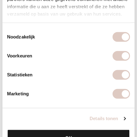
shape card
informatie die u aan ze heeft verstrekt of die ze hebben
verzameld op basis van uw gebruik van hun services.
2-4 workouts per week hot cabin of
zaallessen | inclusief body, food, lifestyle
Toestemmingsselectie
Noodzakelijk
coaching & metingen
Voorkeuren
1 maand / flex
159
START NU
Statistieken
Marketing
bbb
Details tonen
10 sessions