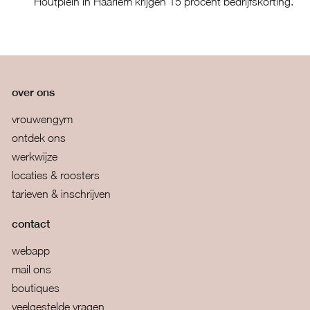
Houtplein in Haarlem krijgen 15 procent bedrijfskorting.
over ons
vrouwengym
ontdek ons
werkwijze
locaties & roosters
tarieven & inschrijven
contact
webapp
mail ons
boutiques
veelgestelde vragen