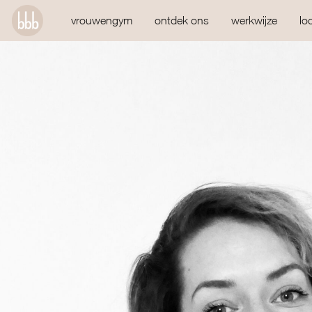
vrouwengym
ontdek ons
werkwijze
lo