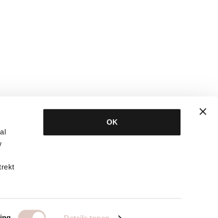
OK
al
w
trekt
ing
Details tonen