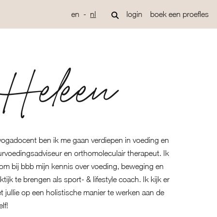
en
nl
login
boek een proefles
Heleen
 yogadocent ben ik me gaan verdiepen in voeding en
urvoedingsadviseur en orthomoleculair therapeut. Ik
k om bij bbb mijn kennis over voeding, beweging en
ijk te brengen als sport- & lifestyle coach. Ik kijk er
 jullie op een holistische manier te werken aan de
lf!