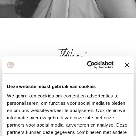
Ildikó
Ildikó komt oorspronkelijk uit Hongarije. Zij geeft met veel
Deze website maakt gebruik van cookies
plezier de les cardioballet en leert nu ook voor salsa en
We gebruiken cookies om content en advertenties te
bachata instructeur. Sport, gezonde leefstijl en voeding
personaliseren, om functies voor social media te bieden
hebben altijd een belangrijke rol in haar leven gespeeld. Zij
en om ons websiteverkeer te analyseren. Ook delen we
heeft verschillende opleidingen over voeding en beweging
informatie over uw gebruik van onze site met onze
gedaan. Ze wil verder in deze richting en met haar carrière.
partners voor social media, adverteren en analyse. Deze
Haar missie is mensen door een gezonde leefstijl meer te
partners kunnen deze gegevens combineren met andere