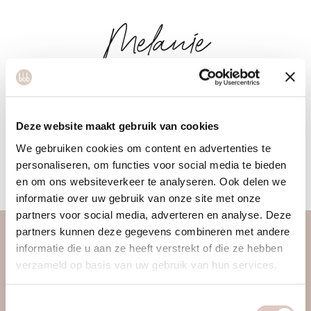
Melanie
Mijn naam is Melanie, Ik houd van sporten, heb een dans
achtergrond en vind holistische benadering belangrijk. In
Deze website maakt gebruik van cookies
mijn lessen kun je plezier, burn en ontspanning verwachten!
We gebruiken cookies om content en advertenties te
Naast Pilates ben ik HBO docent, teamcoach en maak ik
personaliseren, om functies voor social media te bieden
openingsdansen voor bruiloften.
en om ons websiteverkeer te analyseren. Ook delen we
informatie over uw gebruik van onze site met onze
partners voor social media, adverteren en analyse. Deze
partners kunnen deze gegevens combineren met andere
over ons
informatie die u aan ze heeft verstrekt of die ze hebben
verzameld op basis van uw gebruik van hun services.
vrouwengym
ontdek ons
Toestemmingsselectie