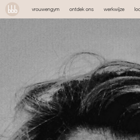
vrouwengym
ontdek ons
werkwijze
lo