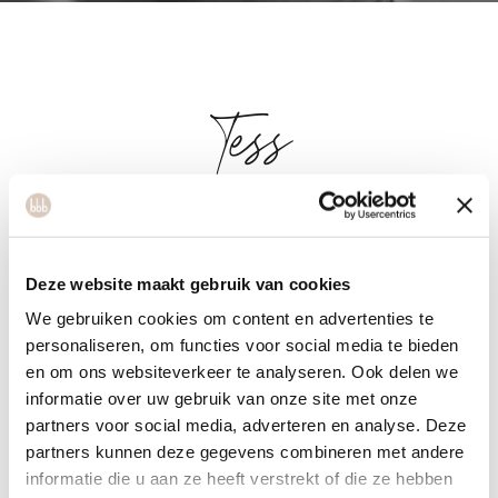
Tess
Als coach bij bbb health boutique neem ik mijn achtergrond
als actief uitvoerend danser en docent mee, met een sterke
Deze website maakt gebruik van cookies
basis in ballet en hedendaagse dans. Ik help vrouwen hun
We gebruiken cookies om content en advertenties te
kracht, flexibiliteit en lichaamsbewustzijn te verbeteren, terwijl
personaliseren, om functies voor social media te bieden
we samen werken aan zelfvertrouwen en balans. Ik creëer
en om ons websiteverkeer te analyseren. Ook delen we
een veilige, positieve sfeer waarin je jouw grenzen durft te
informatie over uw gebruik van onze site met onze
verleggen en je volledige potentieel ontdekt. Samen bouwen
partners voor social media, adverteren en analyse. Deze
we aan een sterk, energiek en zelfverzekerd leven!
partners kunnen deze gegevens combineren met andere
informatie die u aan ze heeft verstrekt of die ze hebben