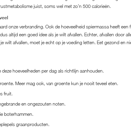
rustmetabolisme juist, soms wel met zo’n 500 calorieën.
veel
aard onze verbranding. Ook de hoeveelheid spiermassa heeft een f
us altijd een goed idee als je wilt afvallen. Echter, afvallen door al
 je wilt afvallen, moet je echt op je voeding letten. Eet gezond en ni
 je deze hoeveelheden per dag als richtlijn aanhouden.
oente. Meer mag ook, van groente kun je nooit teveel eten.
 fruit.
ngebrande en ongezouten noten.
rie boterhammen.
eplepels graanproducten.