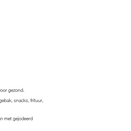
 voor gezond.
gebak, snacks, frituur,
an met gejodeerd