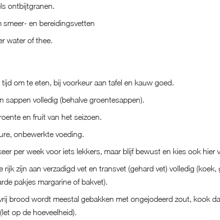
ls ontbijtgranen.
 smeer- en bereidingsvetten
er water of thee.
tijd om te eten, bij voorkeur aan tafel en kauw goed.
en sappen volledig (behalve groentesappen).
roente en fruit van het seizoen.
pure, onbewerkte voeding.
er per week voor iets lekkers, maar blijf bewust en kies ook hier
rijk zijn aan verzadigd vet en transvet (gehard vet) volledig (koek, 
arde pakjes margarine of bakvet).
nvrij brood wordt meestal gebakken met ongejodeerd zout, kook d
(let op de hoeveelheid).