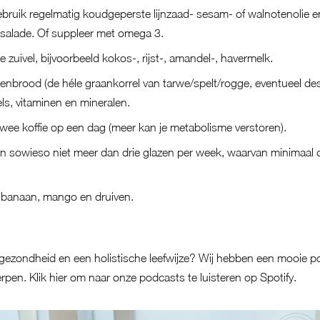
gebruik regelmatig koudgeperste lijnzaad- sesam- of walnotenolie en
 salade. Of suppleer met omega 3.
e zuivel, bijvoorbeeld kokos-, rijst-, amandel-, havermelk.
orenbrood (de héle graankorrel van tarwe/spelt/rogge, eventueel de
s, vitaminen en mineralen.
twee koffie op een dag (meer kan je metabolisme verstoren).
en sowieso niet meer dan drie glazen per week, waarvan minimaal 
 banaan, mango en druiven.
 gezondheid en een holistische leefwijze? Wij hebben een mooie p
erpen.
Klik hier om naar onze podcasts te luisteren op Spotify.