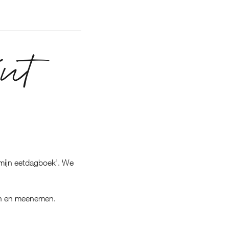
int
‘mijn eetdagboek’. We
len en meenemen.