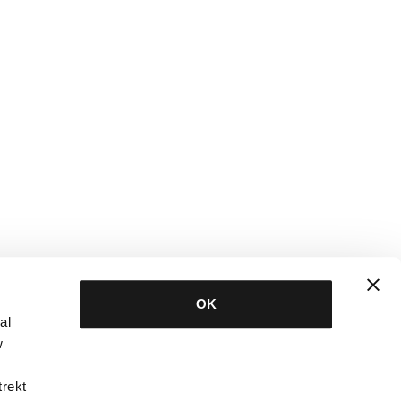
OK
al
w
trekt