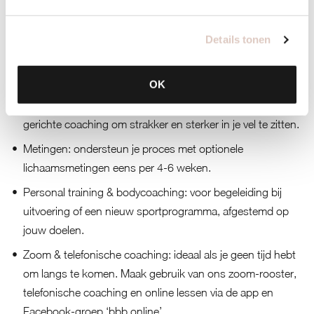
Coaching
Details tonen
Foodcoaching: juiste voeding helpt je bij shapen en
toning. Houd een eetdagboek bij en stem je
voedingspatroon met een coach af op jouw doelen.
OK
Leefstijlcoaching: combineer gezonde gewoontes met
gerichte coaching om strakker en sterker in je vel te zitten.
Metingen: ondersteun je proces met optionele
lichaamsmetingen eens per 4-6 weken.
Personal training & bodycoaching: voor begeleiding bij
uitvoering of een nieuw sportprogramma, afgestemd op
jouw doelen.
Zoom & telefonische coaching: ideaal als je geen tijd hebt
om langs te komen. Maak gebruik van ons zoom-rooster,
telefonische coaching en online lessen via de app en
Facebook-groep ‘bbb online’.