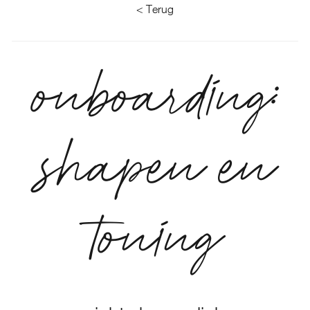
< Terug
onboarding:
shapen en
toning