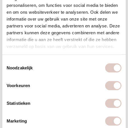
personaliseren, om functies voor social media te bieden
Tools
en om ons websiteverkeer te analyseren. Ook delen we
informatie over uw gebruik van onze site met onze
Personal workouts: alle spierzones (buik, taille, benen,
partners voor social media, adverteren en analyse. Deze
billen, bovenlichaam, of een combinatie). ‘Pilates’, ‘bbb
partners kunnen deze gegevens combineren met andere
kracht’, ‘hot HIIT’, en ‘cardio 1, 2 en 3’.
informatie die u aan ze heeft verstrekt of die ze hebben
Foodtools: ‘Sugarfree’, ‘Plantaardige eiwitten’,
verzameld op basis van uw gebruik van hun services.
‘Balansdagen’, ‘Sap-detox’, ‘Low carb’, ‘Start & motivatie’
of
Toestemmingsselectie
‘Detox’.
Noodzakelijk
Mindtools: ‘Meditatie’, ‘Lekker slapen’, ‘Veranderen van
gedrag’ ‘Yoga nidra’, en ‘Dagelijks bewegen’.
Voorkeuren
Leefstijlvragenlijst
Statistieken
Leefstijlvragenlijst: Vul de vragenlijst in via onze app onder
‘Mijn journey’ en bespreek aandachtspunten zoals stress,
Marketing
slaap, suiker, sport en schermtijd.