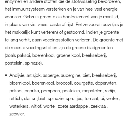
enzymen en andere stoffen die de stofwisseling bevorderen,
het immuunsysteem versterken en je van heel veel energie
voorzien. Gebruik groente als hoofdelement van je maaltijd,
in plaats van vis, vlees, pasta of rijst. Eet ze vooral rauw (als je
het makkelijk kunt verteren) of gestoomd. Indien je groente
te lang verhit, gaan voedingsstoffen verloren. De groente met
de meeste voedingsstoffen zijn de groene bladgroenten
(zoals paksoi, boerenkool, groene kool, bleekselderij,
postelein, spinazie).
Andijvie, artisjok, asperge, aubergine, biet, bleekselderij,
bloemkool, boerenkool, broccoli, courgette, doperwten,
paksoi, paprika, pompoen, postelein, raapstelen, radijs,
rettich, sla, snijbiet, spinazie, spruitjes, tomaat, ui, venkel,
waterkers, witlof, wortel, zoete aardappel, zeekraal,
zeewier.