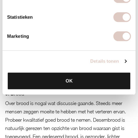
voedingstoffen en vezels. Uit geraffineerde granen
daarentegen, wordt een groot gedeelte van de
Statistieken
voedingstoffen verwijderd en vervangen voor synthetische
stoffen. Kies in plaats van de standaard tarwe, rijst en pasta
Marketing
ook eens voor onderstaande (pseudo)graansoorten. Je vindt
ze in oorspronkelijke vorm of verwerkt als pasta bij de
natuurwinkel.
Details tonen
Amarant, boekweit (pasta), bulgur, gerst, gierst,
havermout, quinoa, rogge, spelt, zilvervliesrijst.
OK
9. Brood
Over brood is nogal wat discussie gaande. Steeds meer
mensen zeggen moeite te hebben met het verteren ervan.
Probeer kwalitatief goed brood te nemen. Desembrood is
natuurlijk gerezen ten opzichte van brood waaraan gist is
toegevoegd. Een gedesemd brood, is gezonder, lichter