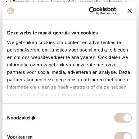
Lijnzaadolie, extra vierge olijfolie, sesamolie, walnootolie,
omega-olie, kokosolie. Bij voorkeur niet (te heet) verhitten,
alleen bij kokosolie is dat geen probleem.
Deze website maakt gebruik van cookies
7. Noten, zaden, pitten
We gebruiken cookies om content en advertenties te
Noten (bij voorkeur ongebrand en ongezouten) zijn gezond,
personaliseren, om functies voor social media te bieden
omdat ze over het algemeen goede vetten en vitamines
en om ons websiteverkeer te analyseren. Ook delen we
bevatten. Daarnaast zijn ze een bron van eiwit. Je hebt er
informatie over uw gebruik van onze site met onze
niet veel van nodig. Ook pitten en zaden zitten vol
partners voor social media, adverteren en analyse. Deze
voedingsstoffen en bevorderen de spijsvertering.
partners kunnen deze gegevens combineren met andere
informatie die u aan ze heeft verstrekt of die ze hebben
Amandelen, hazelnoten, pecannoten, walnoten, gebroken
verzameld op basis van uw gebruik van hun services.
lijnzaad, sesamzaad, pijnboompitten, pompoenpitten,
zonnebloempitten.
Toestemmingsselectie
Noodzakelijk
8. Graansoorten- en producten
Ongeraffineerde granen leveren veel energie en zitten vol
Voorkeuren