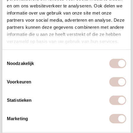
en om ons websiteverkeer te analyseren. Ook delen we
food
informatie over uw gebruik van onze site met onze
partners voor social media, adverteren en analyse. Deze
partners kunnen deze gegevens combineren met andere
informatie die u aan ze heeft verstrekt of die ze hebben
Plan food | recover
verzameld op basis van uw gebruik van hun services.
Geef prioriteit aan je revalidatie en plan een foodcoaching of
Toestemmingsselectie
maak een afspraak met de diëtiste voor persoonlijk
Noodzakelijk
voedingsadvies gericht op herstel.
Voorkeuren
Statistieken
mind
Marketing