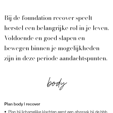
Bij de foundation recover speelt
herstel een belangrijke rol in je leven.
Voldoende en goed slapen en
bewegen binnen je mogelijkheden
zijn in deze periode aandachtspunten.
body
Plan body | recover
Plan bij lichamelijke klachten eerst een afspraak bij de bbb