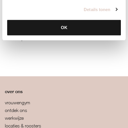
Plan mind | recover
Details tonen
Lekker slapen
| Zorg voor een goede nachtrust. Dat is erg
belangrijk voor je herstel.
OK
Plan een lifestylecoaching om je persoonlijke mind-doelen
te bespreken.
over ons
vrouwengym
ontdek ons
werkwijze
locaties & roosters