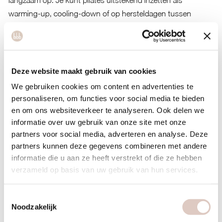
langzaam op. Je kunt pilates uitstekend inzetten als
warming-up, cooling-down of op hersteldagen tussen
intensieve trainingen.
De timing van je pilatessessies maakt uit. Op dagen dat je
intensief sport, kun je pilates gebruiken als actief herstel. Op
Deze website maakt gebruik van cookies
rustdagen kan een volledige pilatessessie helpen om je
We gebruiken cookies om content en advertenties te
mobiliteit te behouden en zwakke punten aan te pakken.
personaliseren, om functies voor social media te bieden
Consistentie is belangrijker dan intensiteit. Regelmatige,
en om ons websiteverkeer te analyseren. Ook delen we
informatie over uw gebruik van onze site met onze
kortere sessies leveren betere resultaten op dan sporadische
partners voor social media, adverteren en analyse. Deze
lange trainingen. Na zes tot acht weken regelmatige
partners kunnen deze gegevens combineren met andere
pilatestraining merk je meestal de eerste verbeteringen in je
informatie die u aan ze heeft verstrekt of die ze hebben
sportprestaties.
verzameld op basis van uw gebruik van hun services.
Voor welke sporten is pilates het meest effectief?
Toestemmingsselectie
Pilates is bijzonder effectief voor sporten die
rotatie, balans
Noodzakelijk
en corestabiliteit
vereisen. Tennis en golf profiteren enorm