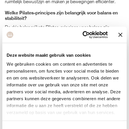
ruimtelijk bewustzijn en maken je bewegingen efficiënter.
Welke Pilates-principes zijn belangrijk voor balans en
stabiliteit?
De drie belangrijkste Pilates-principes voor balans zijn
centering, concentration en control
. Centering betekent
dat alle bewegingen vanuit je core beginnen, wat zorgt voor
een sterke basis en betere stabiliteit. Concentration houdt in
Deze website maakt gebruik van cookies
dat je volledig gefocust bent op elke beweging, wat de
We gebruiken cookies om content en advertenties te
kwaliteit en effectiviteit verhoogt.
personaliseren, om functies voor social media te bieden
en om ons websiteverkeer te analyseren. Ook delen we
Control behelst het bewust uitvoeren van elke beweging
informatie over uw gebruik van onze site met onze
zonder momentum te gebruiken. Dit principe zorgt ervoor
partners voor social media, adverteren en analyse. Deze
dat je stabiliserende spieren constant actief blijven.
partners kunnen deze gegevens combineren met andere
Ademhaling speelt ook een cruciale rol bij het creëren van
informatie die u aan ze heeft verstrekt of die ze hebben
stabiliteit. De juiste ademhalingstechniek activeert je
verzameld op basis van uw gebruik van hun services.
diafragma, dat samenwerkt met je bekkenbodemspieren en
diepe buikspieren.
Toestemmingsselectie