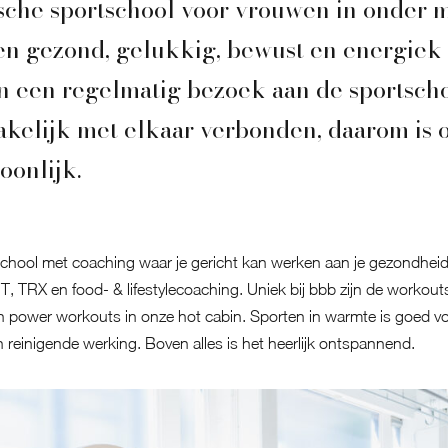
tische sportschool voor vrouwen in onde
n gezond, gelukkig, bewust en energiek l
n een regelmatig bezoek aan de sportscho
akelijk met elkaar verbonden, daarom is
oonlijk.
chool met coaching waar je gericht kan werken aan je gezondheid
T, TRX en food- & lifestylecoaching. Uniek bij bbb zijn de workout
en power workouts in onze hot cabin. Sporten in warmte is goed voo
n reinigende werking. Boven alles is het heerlijk ontspannend.