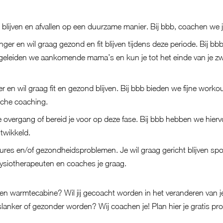
 blijven en afvallen op een duurzame manier. Bij bbb, coachen we 
nger en wil graag gezond en fit blijven tijdens deze periode. Bij bb
egeleiden we aankomende mama’s en kun je tot het einde van je z
r en wil graag fit en gezond blijven. Bij bbb bieden we fijne worko
sche coaching.
de overgang of bereid je voor op deze fase. Bij bbb hebben we hier
twikkeld.
sures en/of gezondheidsproblemen. Je wil graag gericht blijven spor
ysiotherapeuten en coaches je graag.
 warmtecabine? Wil jij gecoacht worden in het veranderen van je lee
lanker of gezonder worden? Wij coachen je! Plan hier je
gratis pro