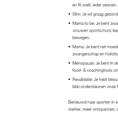
en fit voelt, ieder seizoen.
Slim
: Je wil graag gezond
Mama to be
: Je bent zwa
vrouwen sportschool
, b
bewegen.
Mama
: Je bent net moede
zwangerschap en holisti
Menopauze
: Je bent in 
food- & coachingtools on
Revalidatie
: Je hebt bles
bbb ondersteunen onze f
Benieuwd naar sporten in een
sterker, meer ontspannen, s