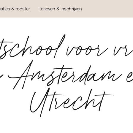
caties & rooster
tarieven & inschrijven
school voor v
n Amsterdam 
Utrecht