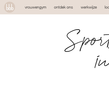
vrouwengym
ontdek ons
werkwijze
lo
Sport
i