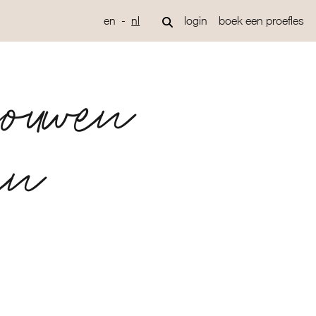
en
nl
login
boek een proefles
rouwen
en