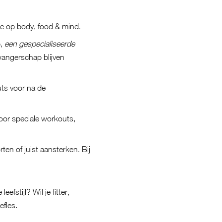
je op body, food & mind.
b,
een gespecialiseerde
wangerschap blijven
uts voor na de
voor speciale workouts,
ten of juist aansterken. Bij
fstijl? Wil je fitter,
efles
.