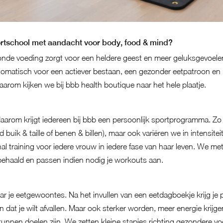
tschool met aandacht voor body, food & mind?
nde voeding zorgt voor een heldere geest en meer geluksgevoel
tomatisch voor een actiever bestaan, een gezonder eetpatroon e
aarom kijken we bij bbb health boutique naar het hele plaatje.
daarom krijgt iedereen bij bbb een persoonlijk sportprogramma. Zo 
 buik & taille of benen & billen), maar ook variëren we in intensite
al training voor iedere vrouw in iedere fase van haar leven. We me
n behaald en passen indien nodig je workouts aan.
ar je eetgewoontes. Na het invullen van een eetdagboekje krijg je 
n dat je wilt afvallen. Maar ook sterker worden, meer energie krijg
unnen doelen zijn. We zetten kleine stapjes richting gezondere voe