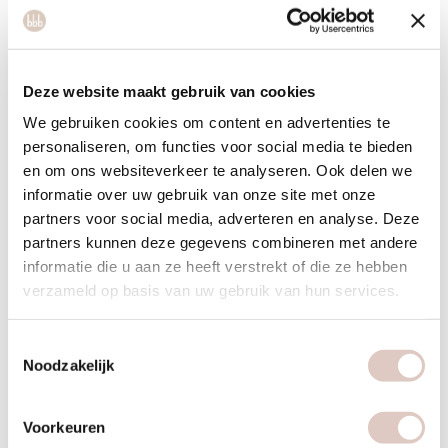
rugpijn, het verbeteren van slaap, het verlichten van stress
en het voorbereiden van het lichaam op de bevalling.
Daarnaast versterkt het de bekkenbodem en bevordert het
een betere houding, wat verlichting geeft bij de extra
Deze website maakt gebruik van cookies
belasting van een groeiende buik.
We gebruiken cookies om content en advertenties te
personaliseren, om functies voor social media te bieden
Rugklachten zijn een van de meest voorkomende
en om ons websiteverkeer te analyseren. Ook delen we
ongemakken tijdens de zwangerschap. Yoga helpt door de
informatie over uw gebruik van onze site met onze
spieren rondom de wervelkolom en heupen te versterken en
partners voor social media, adverteren en analyse. Deze
te rekken, wat de druk op de rug vermindert. Ook het
partners kunnen deze gegevens combineren met andere
verbeteren van de lichaamshouding speelt hierin een rol.
informatie die u aan ze heeft verstrekt of die ze hebben
verzameld op basis van uw gebruik van hun services.
Op mentaal vlak biedt zwangerschapsyoga structuur en een
moment van rust in een periode die veel veranderingen
Toestemmingsselectie
brengt. Vrouwen geven aan dat ze zich na de lessen kalmer
Noodzakelijk
en meer in controle voelen. De ademtechnieken die je oefent,
blijken tijdens de bevalling ook daadwerkelijk bruikbaar.
Voorkeuren