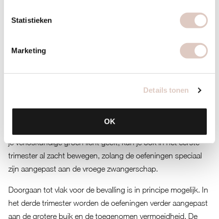
Wanneer kun je beginnen met zwangerschapsyoga?
Je kunt in de meeste gevallen beginnen met
Statistieken
zwangerschapsyoga vanaf het tweede trimester, dus rond
week 14 tot 16. In het eerste trimester is het lichaam nog
Marketing
volop in aanpassing en is rust vaak prioriteit. Na week 14 is
de kans op een miskraam significant afgenomen en is het
lichaam stabieler.
Details tonen
Sommige vrouwen die al ervaring hebben met yoga
beginnen eerder, maar altijd in overleg met hun
OK
verloskundige of gynaecoloog. Als je geen klachten hebt en
je verloskundige groen licht geeft, kun je ook in het eerste
trimester al zacht bewegen, zolang de oefeningen speciaal
zijn aangepast aan de vroege zwangerschap.
Doorgaan tot vlak voor de bevalling is in principe mogelijk. In
het derde trimester worden de oefeningen verder aangepast
aan de grotere buik en de toegenomen vermoeidheid. De