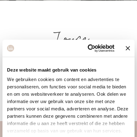
Joyce
Joyce is a dance teacher and naturopathic therapist. As a
Deze website maakt gebruik van cookies
dance teacher, she knows that body and mind are
We gebruiken cookies om content en advertenties te
connected is and how important it is to pay attention to this.
personaliseren, om functies voor social media te bieden
If naturopathic therapist she is able to help people to guide
en om ons websiteverkeer te analyseren. Ook delen we
them physically, mentally and spiritually search for their own
informatie over uw gebruik van onze site met onze
healing power from the core.
partners voor social media, adverteren en analyse. Deze
partners kunnen deze gegevens combineren met andere
informatie die u aan ze heeft verstrekt of die ze hebben
verzameld op basis van uw gebruik van hun services.