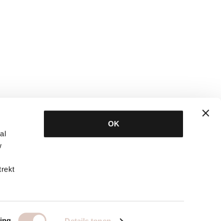
OK
al
w
trekt
ing
Details tonen