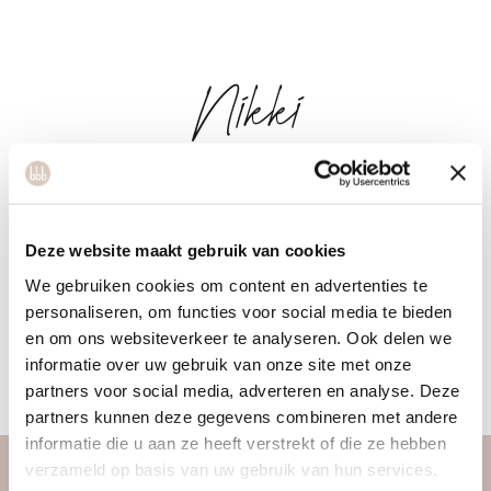
Nikki
Nikki is a nutrition and weight coach and has a dance
background. She has always had a great passion for dance
Deze website maakt gebruik van cookies
and movement, but her interest in nutrition and healthy
We gebruiken cookies om content en advertenties te
lifestyle has grown enormously in recent years. She coaches
personaliseren, om functies voor social media te bieden
and inspires women towards a healthier lifestyle in which
en om ons websiteverkeer te analyseren. Ook delen we
nutrition, exercise, lifestyle and their mindset are examined
informatie over uw gebruik van onze site met onze
together.
partners voor social media, adverteren en analyse. Deze
partners kunnen deze gegevens combineren met andere
informatie die u aan ze heeft verstrekt of die ze hebben
verzameld op basis van uw gebruik van hun services.