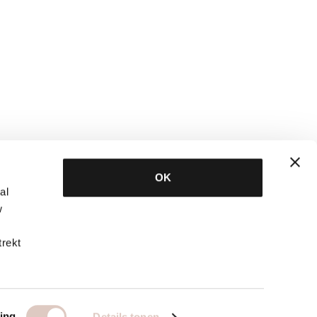
OK
al
w
trekt
ing
Details tonen