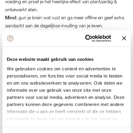
voeding en proef je het heerlijke effect van plantaardig &
onbewerkt eten.
Mind:
gun je brein wat rust en ga meer offline en geef extra
aandacht aan de dagelijkse invulling van je leven.
Telefonische coaching:
wil je extra support op body, food
of mind. Maak een afspraak voor een telefonische coaching
met een van onze coaches via de webapp.
Deze website maakt gebruik van cookies
Clean challenge guide
We gebruiken cookies om content en advertenties te
Bij inschrijving ontvang je een Challenge guide naar keuze
personaliseren, om functies voor social media te bieden
thuis of online. Deze guide is jouw roadmap op deze healthy
en om ons websiteverkeer te analyseren. Ook delen we
journey met wekelijkse doelen, een fijne boodschappenlijst,
informatie over uw gebruik van onze site met onze
heerlijke recepten en een stempelkaart.
partners voor social media, adverteren en analyse. Deze
partners kunnen deze gegevens combineren met andere
Zoom rooster
informatie die u aan ze heeft verstrekt of die ze hebben
verzameld op basis van uw gebruik van hun services.
Ma 09:00–09.20
Meditatie
met
Merel