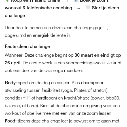
Koop een maand online
Boek je zoom
workout & telefonische coaching
→
Start je clean
challenge
Door deel te nemen aan deze clean challenge ga je fit,
opgeruimd en energiek de lente in.
Facts clean challenge
Wanneer: Deze challenge begint op
30 maart en eindigt op
26 april
. De eerste week is een voorbereidingsweek. Je kunt
ook een deel van de challenge meedoen.
Body:
sport om de dag en varieer. Kies daarbij voor
afwisseling tussen flexibiliteit (yoga, Pilates of stretch),
conditie (HIIT of hardlopen) en kracht/shape (power, bbb30,
balance, of barre). Kies uit de bbb online omgeving voor een
workout of doe live mee met een van onze zoom lessen.
Food:
tijdens deze challenge leer je bewust om te gaan met