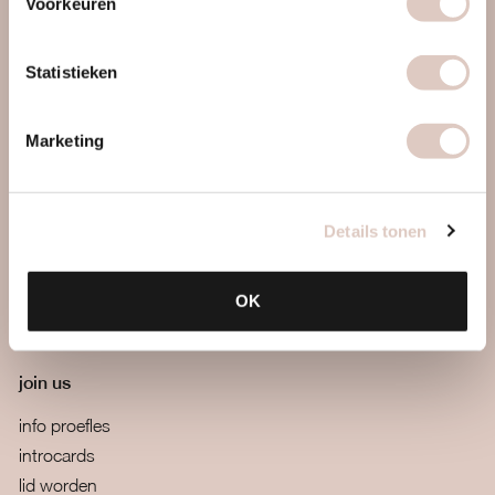
Voorkeuren
webapp
mail ons
boutiques
Statistieken
veelgestelde vragen
algemene voorwaarden
Marketing
meer
team
Details tonen
blog
recepten
OK
vitamines
retreats & challenges
join us
info proefles
introcards
lid worden