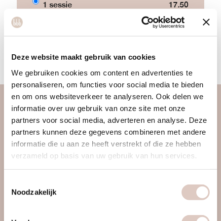
1 sessie
17.50
3 sessies
45
START NU
Deze website maakt gebruik van cookies
We gebruiken cookies om content en advertenties te
personaliseren, om functies voor social media te bieden
en om ons websiteverkeer te analyseren. Ook delen we
informatie over uw gebruik van onze site met onze
over ons
partners voor social media, adverteren en analyse. Deze
vrouwengym
partners kunnen deze gegevens combineren met andere
ontdek ons
informatie die u aan ze heeft verstrekt of die ze hebben
verzameld op basis van uw gebruik van hun services.
werkwijze
locaties & roosters
Toestemmingsselectie
tarieven & inschrijven
Noodzakelijk
contact