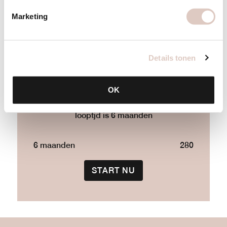
10 sessions
Marketing
(6m)
Details tonen
10 hot cabin/ zaallessen en inclusief body-,
OK
food-, lifestylecoaching, pt & metingen,
looptjd is 6 maanden
6 maanden
280
START NU