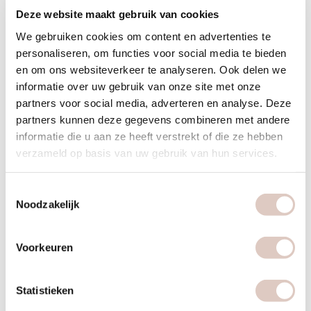
bbb
Deze website maakt gebruik van cookies
10 sessions
We gebruiken cookies om content en advertenties te
personaliseren, om functies voor social media te bieden
en om ons websiteverkeer te analyseren. Ook delen we
informatie over uw gebruik van onze site met onze
10 hot cabin/ zaallessen en inclusief body-,
partners voor social media, adverteren en analyse. Deze
food-, lifestylecoaching, pt & metingen,
partners kunnen deze gegevens combineren met andere
looptjd is 2 maanden
informatie die u aan ze heeft verstrekt of die ze hebben
verzameld op basis van uw gebruik van hun services.
2 maanden
260
Toestemmingsselectie
START NU
Noodzakelijk
Voorkeuren
Statistieken
bbb