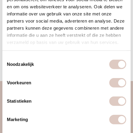
bbb coach is ze gedreven mensen te helpen een gezonde
en om ons websiteverkeer te analyseren. Ook delen we
relatie met hun lichaam te ontwikkelen. Ze gelooft dat echte
informatie over uw gebruik van onze site met onze
balans ontstaat door te luisteren naar zowel fysieke als
partners voor social media, adverteren en analyse. Deze
mentale signalen. Juliette is sterk sensitief; wat maakt dat ze
partners kunnen deze gegevens combineren met andere
informatie die u aan ze heeft verstrekt of die ze hebben
makkelijk contact maakt, anderen begrijpt, en een veilige
verzameld op basis van uw gebruik van hun services.
omgeving creëert om samen te zijn. Ze is zorgzaam, intuïtief,
en authentiek. Ze geeft met zachtheid en kracht les, met
Toestemmingsselectie
sensititevit als sterke kwaliteit om anderen te begeleiden en
Noodzakelijk
inspireren.
Voorkeuren
over ons
Statistieken
vrouwengym
ontdek ons
Marketing
werkwijze
locaties & roosters