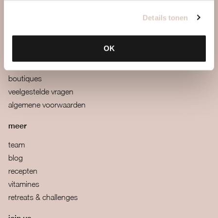
tarieven & inschrijven
Details tonen
contact
OK
webapp
mail ons
boutiques
veelgestelde vragen
algemene voorwaarden
meer
team
blog
recepten
vitamines
retreats & challenges