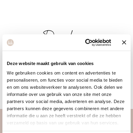
Daphne
Daphne is holistisch coach en Transformational Cupping
Deze website maakt gebruik van cookies
therapeut. Haar missie is om vrouwen te helpen oude pijn
We gebruiken cookies om content en advertenties te
los te laten. Ze is gepassioneerd om hen balans te laten
personaliseren, om functies voor social media te bieden
en om ons websiteverkeer te analyseren. Ook delen we
vinden. Ze gelooft dat voedzaam eten & effectief trainen de
informatie over uw gebruik van onze site met onze
manier is naar een gezond leven.
partners voor social media, adverteren en analyse. Deze
partners kunnen deze gegevens combineren met andere
informatie die u aan ze heeft verstrekt of die ze hebben
verzameld op basis van uw gebruik van hun services.
over ons