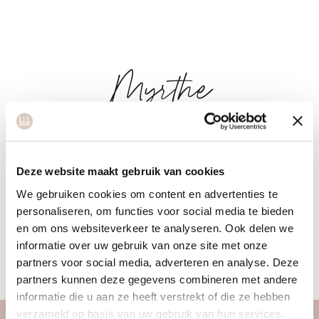
Myrthe
Myrthe is afgestudeerd als professioneel uitvoerende danser.
Passie voor beweging zat er al sinds jong in, daarom is ze
Deze website maakt gebruik van cookies
altijd gefocust geweest op het lichaam en de energie ervan.
We gebruiken cookies om content en advertenties te
Door deze interesse heeft ze ook haar diploma behaald als
personaliseren, om functies voor social media te bieden
en om ons websiteverkeer te analyseren. Ook delen we
voedingscoach en personal trainster. Als coach wil ze graag
informatie over uw gebruik van onze site met onze
anderen stap voor stap helpen naar een goede balans in
partners voor social media, adverteren en analyse. Deze
fitheid en energie!
partners kunnen deze gegevens combineren met andere
informatie die u aan ze heeft verstrekt of die ze hebben
verzameld op basis van uw gebruik van hun services.