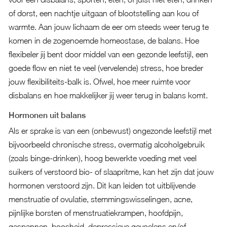
of dorst, een nachtje uitgaan of blootstelling aan kou of
warmte. Aan jouw lichaam de eer om steeds weer terug te
komen in de zogenoemde homeostase, de balans. Hoe
flexibeler jij bent door middel van een gezonde leefstijl, een
goede flow en niet te veel (vervelende) stress, hoe breder
jouw flexibiliteits-balk is. Ofwel, hoe meer ruimte voor
disbalans en hoe makkelijker jij weer terug in balans komt.
Hormonen uit balans
Als er sprake is van een (onbewust) ongezonde leefstijl met
bijvoorbeeld chronische stress, overmatig alcoholgebruik
(zoals binge-drinken), hoog bewerkte voeding met veel
suikers of verstoord bio- of slaapritme, kan het zijn dat jouw
hormonen verstoord zijn. Dit kan leiden tot uitblijvende
menstruatie of ovulatie, stemmingswisselingen, acne,
pijnlijke borsten of menstruatiekrampen, hoofdpijn,
gespannen, boosheid, depressieve gevoelens en/of