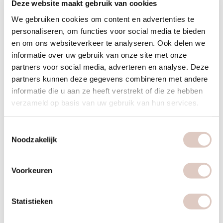
Deze website maakt gebruik van cookies
We gebruiken cookies om content en advertenties te
personaliseren, om functies voor social media te bieden
en om ons websiteverkeer te analyseren. Ook delen we
Folliculaire fase
informatie over uw gebruik van onze site met onze
Dag 1 tot en met de ovulatie, gemiddeld rond dag 14.
partners voor social media, adverteren en analyse. Deze
partners kunnen deze gegevens combineren met andere
Luteale fase
informatie die u aan ze heeft verstrekt of die ze hebben
Vanaf de ovulatie tot aan de eerste dag van de menstruatie,
verzameld op basis van uw gebruik van hun services.
gemiddeld rond dag 28.
Onder deze folliculaire en luteale fase, bestaan verschillende
Toestemmingsselectie
Noodzakelijk
fases (zie afbeelding 2).
Fase 1 – dag 1 – 7
Voorkeuren
Oestrogeen is laag en progesteron is gezakt.
Statistieken
Baarmoederslijmvlies is opgebouwd en wordt afgestoten,
dit betreft het menstruatiebloed.