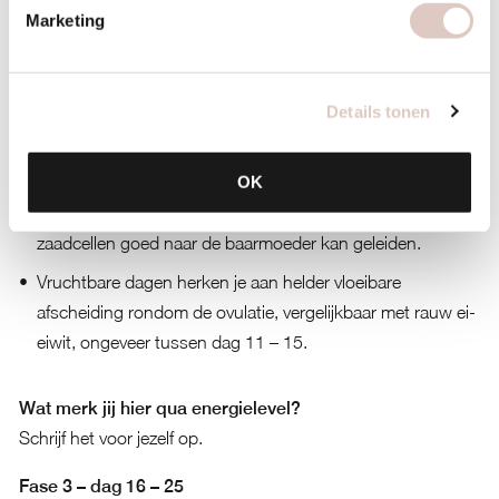
Marketing
Er start een nieuwe cyclus door de follikels die gaan rijpen.
Wat merk jij hier qua energielevel?
Details tonen
Schrijf het voor jezelf op.
Fase 2 – dag 8 – 15
OK
Oestrogeen zorgt dat baarmoederslijmvlies eventuele
zaadcellen goed naar de baarmoeder kan geleiden.
Vruchtbare dagen herken je aan helder vloeibare
afscheiding rondom de ovulatie, vergelijkbaar met rauw ei-
eiwit, ongeveer tussen dag 11 – 15.
Wat merk jij hier qua energielevel?
Schrijf het voor jezelf op.
Fase 3 – dag 16 – 25