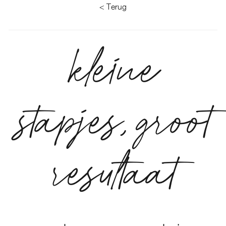
< Terug
kleine
stapjes, groot
resultaat