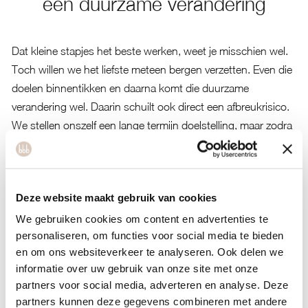
een duurzame verandering
Dat kleine stapjes het beste werken, weet je misschien wel.
Toch willen we het liefste meteen bergen verzetten. Even die
doelen binnentikken en daarna komt die duurzame
verandering wel. Daarin schuilt ook direct een afbreukrisico.
We stellen onszelf een lange termijn doelstelling, maar zodra
het te lang duurt raken we gedemotiveerd. Een ander risico
is dat we scherpe regels nodig hebben om deze doelen te
bereiken. Het moet immers snel. Indien we ons niet aan de
Deze website maakt gebruik van cookies
regels houden, is het gelijk een reden om de handdoek in de
ring te gooien.
We gebruiken cookies om content en advertenties te
personaliseren, om functies voor social media te bieden
Het zetten van muizenstapjes heeft veel voordelen
en om ons websiteverkeer te analyseren. Ook delen we
Het afbreukrisico dat het niet lukt en dus demotiverend
informatie over uw gebruik van onze site met onze
werkt, ligt heel laag.
partners voor social media, adverteren en analyse. Deze
partners kunnen deze gegevens combineren met andere