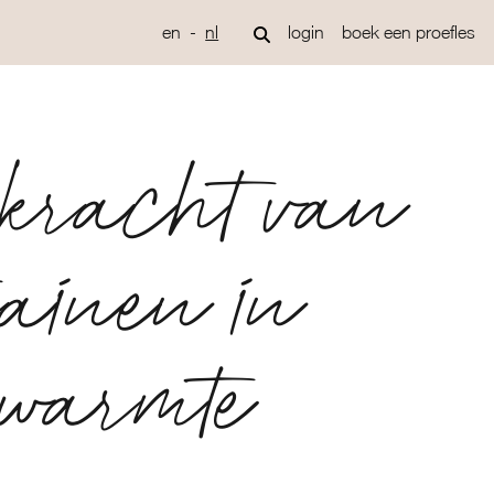
en
nl
login
boek een proefles
kracht van
rainen in
warmte