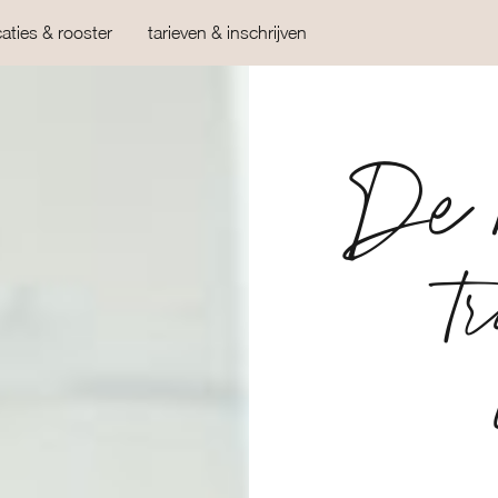
caties & rooster
tarieven & inschrijven
De 
t