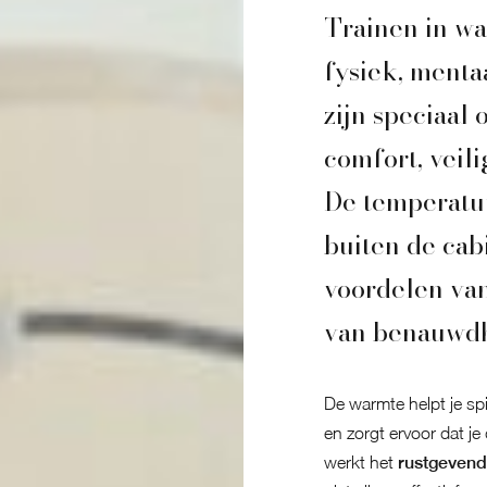
Trainen in wa
fysiek, menta
zijn speciaal
comfort, veil
De temperatuu
buiten de cabi
voordelen van 
van benauwdhe
De warmte helpt je spi
en zorgt ervoor dat je
werkt het
rustgevend