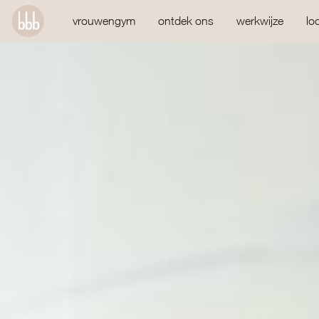
vrouwengym
ontdek ons
werkwijze
lo