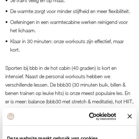
Je traint veilig en op maat.
De warmte zorgt voor minder stijfheid en meer flexibiliteit.
Oefeningen in een warmtecabine werken reinigend voor
het lichaam.
Klaar in 30 minuten: onze workouts zijn effectief, maar
kort.
Sporten bij bbb in de hot cabin (40 graden) is kort en
intensief. Naast de personal workouts hebben we
verschillende lessen. De bbb30 (30 minuten buik, billen &
benen trainen op leuke hits) is onze meest populaire les. En
er is meer: balance (bbb30 met stretch & meditatie), hot HIIT,
hot yoga, hot Pilates en hot power zijn andere fijne lessen in
de hot cabin. We hebben ook een mooie zaal waar lessen
yoga, Pilates en HIIT worden gegeven.
Deze website maakt gebruik van cookies
Wij helpen je bij jouw doelen