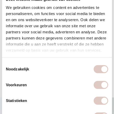
We gebruiken cookies om content en advertenties te
Wil je meer (mentale) energie? Afvallen/gezonder
personaliseren, om functies voor social media te bieden
voedingspatroon? Sterker worden of conditie verbeteren?
en om ons websiteverkeer te analyseren. Ook delen we
Een gezonde zwangerschap? Onze deskundige coaches
informatie over uw gebruik van onze site met onze
helpen jou als vrouw naar een fysiek en mentaal gezond
partners voor social media, adverteren en analyse. Deze
leven.
partners kunnen deze gegevens combineren met andere
informatie die u aan ze heeft verstrekt of die ze hebben
Tot snel bij bbb health boutique Amsterdam Jordaan
verzameld op basis van uw gebruik van hun services.
Heb je nog vragen? Je kan ons het beste mailen via
info@bbbhealthboutique.nl
.
Hier lees je meer over bbb health
Toestemmingsselectie
boutique Jordaan.
Noodzakelijk
Voorkeuren
Statistieken