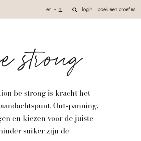
en
nl
login
boek een proefles
be strong
ion be strong is kracht het
 aandachtspunt. Ontspanning,
en en kiezen voor de juiste
inder suiker zijn de