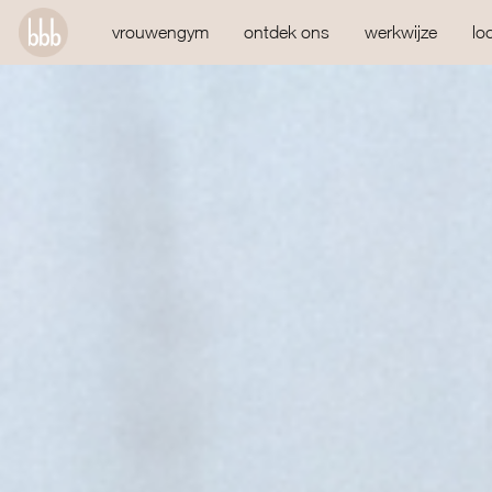
vrouwengym
ontdek ons
werkwijze
lo