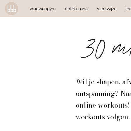
vrouwengym
ontdek ons
werkwijze
lo
30 mi
Wil je shapen, af
ontspanning? Naa
online workouts!
workouts volgen.