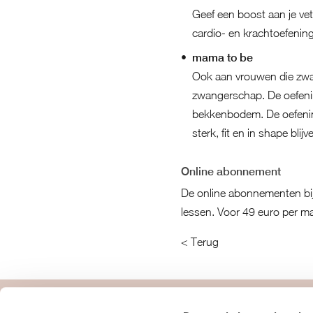
Geef een boost aan je ve
cardio- en krachtoefeninge
mama to be
Ook aan vrouwen die zwan
zwangerschap. De oefenin
bekkenbodem. De oefening
sterk, fit en in shape bli
Online abonnement
De online abonnementen bij 
lessen. Voor 49 euro per ma
< Terug