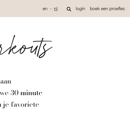
en
nl
login
boek een proefles
rkouts
 aan
n we
30 minute
 je favoriete