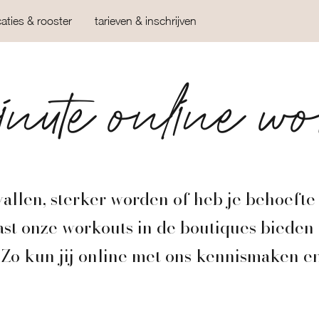
caties & rooster
tarieven & inschrijven
nute online wo
vallen, sterker worden of heb je behoefte
st onze workouts in de boutiques biede
Zo kun jij online met ons kennismaken en