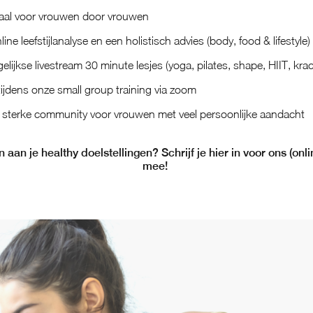
iaal voor vrouwen door vrouwen
line leefstijlanalyse en een holistisch advies (body, food & lifestyle)
ijkse livestream 30 minute lesjes (yoga, pilates, shape, HIIT, krac
tijdens onze small group training via zoom
 sterke community voor vrouwen met veel persoonlijke aandacht
n aan je healthy doelstellingen? Schrijf je hier in voor ons (o
mee!