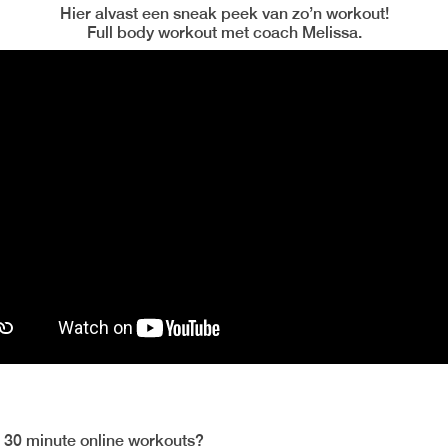
Hier alvast een sneak peek van zo’n workout!
Full body workout met coach Melissa.
30 minute online workouts?