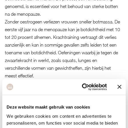
genoemd, is essentieel voor het behoud van sterke botten
na de menopauze.
Zonder oestrogeen verliezen vrouwen sneller botmassa. De
eerste vijf jaar na de menopauze kan je botdichtheid met 10
tot 20 procent afnemen. Krachtraining vertraagt dit verlies
aanzienlijk en kan in sommige gevallen zelfs leiden tot een
toename van botdichtheid. Oefeningen waarbij je tegen de
zwaartekracht in werkt, zoals squats, lunges en
verschillende vormen van gewichtheffen, zijn hierbij het
meest effectief.
Voor je spiermassa geldt hetzelfde principe. Door
weerstandstraining geef je je lichaam de prikkel om
spierweefsel te behouden en op te bouwen. Dit heeft
meerdere voordelen: je blijft sterker, je stofwisseling blijft
Deze website maakt gebruik van cookies
hoger, je bloedsuikerspiegel blijft stabieler en je
risico op
We gebruiken cookies om content en advertenties te
vallen en botbreuken
vermindert. Sterke spieren
personaliseren, om functies voor social media te bieden