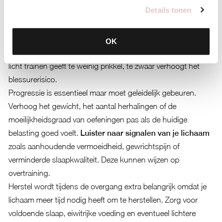
Details tonen
laatste paar herhalingen zwaar aanvoelen, maar waarbij je
nog steeds de goede techniek kunt behouden. Dit betekent
meestal werken met gewichten waarmee je 8 tot 12
OK
herhalingen kunt doen voordat je spieren vermoeid raken. Te
licht trainen geeft te weinig prikkel, te zwaar verhoogt het
blessurerisico.
Progressie is essentieel maar moet geleidelijk gebeuren.
Verhoog het gewicht, het aantal herhalingen of de
moeilijkheidsgraad van oefeningen pas als de huidige
belasting goed voelt.
Luister naar signalen van je lichaam
zoals aanhoudende vermoeidheid, gewrichtspijn of
verminderde slaapkwaliteit. Deze kunnen wijzen op
overtraining.
Herstel wordt tijdens de overgang extra belangrijk omdat je
lichaam meer tijd nodig heeft om te herstellen. Zorg voor
voldoende slaap, eiwitrijke voeding en eventueel lichtere