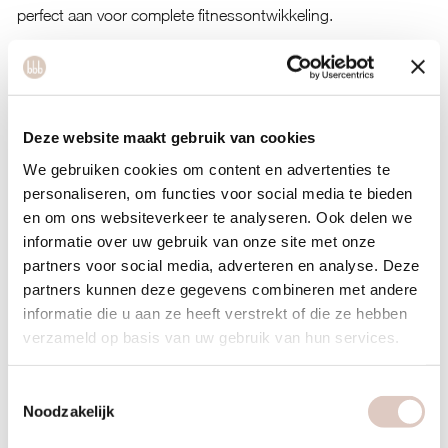
perfect aan voor complete fitnessontwikkeling.
Krachttraining richt zich op maximale belasting van
spiergroepen, terwijl pilates focust op bewegingskwaliteit en
stabiliteit. Bij gewichtheffen kun je snel gewicht toevoegen
Deze website maakt gebruik van cookies
voor progressie. Bij pilates verhoog je de moeilijkheid door
complexere bewegingen of een langere houdduur van
We gebruiken cookies om content en advertenties te
posities.
personaliseren, om functies voor social media te bieden
en om ons websiteverkeer te analyseren. Ook delen we
De voordelen van pilates zijn het lage blessurerisico en de
informatie over uw gebruik van onze site met onze
focus op core stability. Traditionele krachttraining bouwt
partners voor social media, adverteren en analyse. Deze
partners kunnen deze gegevens combineren met andere
sneller massa op, maar kan bij verkeerde uitvoering tot
informatie die u aan ze heeft verstrekt of die ze hebben
blessures leiden. Een combinatie van beide geeft de beste
verzameld op basis van uw gebruik van hun services.
resultaten: pilates voor stabiliteit en bewegingskwaliteit,
krachttraining voor pure spieropbouw.
Toestemmingsselectie
Welke factoren bepalen of pilates zwaar genoeg is voor
Noodzakelijk
jouw spieropbouwdoelen?