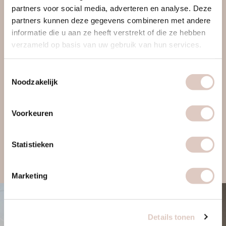
partners voor social media, adverteren en analyse. Deze
APPROACH TO
partners kunnen deze gegevens combineren met andere
HEALTH
informatie die u aan ze heeft verstrekt of die ze hebben
verzameld op basis van uw gebruik van hun services.
Met coaching en (hot) workouts je
Toestemmingsselectie
doelen bereiken. Bij bbb Amsterdam
Noodzakelijk
Amstel train je op maat en word je
gecoacht op voeding & leefstijl. Lees
Voorkeuren
hier meer over onze werkwijze.
Statistieken
Marketing
Details tonen