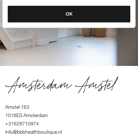
OK
Amsterdam Amstel
Amstel 163
1018ES Amsterdam
+31628710974
info@bbbhealthboutique.nl