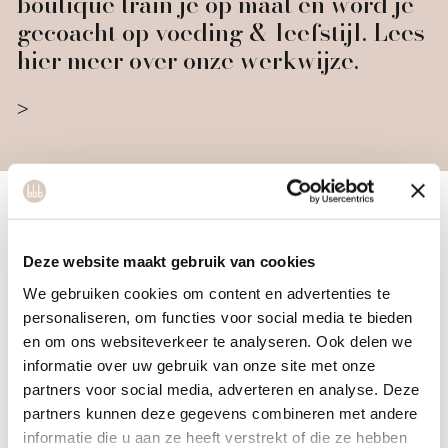
boutique train je op maat en word je
gecoacht op voeding & leefstijl. Lees
hier meer over onze werkwijze.
bbb heeft alles in huis
Deze website maakt gebruik van cookies
We gebruiken cookies om content en advertenties te
personaliseren, om functies voor social media te bieden
Naast de workouts in de warmte cabine, biedt bbb Den
en om ons websiteverkeer te analyseren. Ook delen we
Bosch ook een divers aanbod aan zaallessen waarin jij werkt
informatie over uw gebruik van onze site met onze
partners voor social media, adverteren en analyse. Deze
aan kracht, conditie en flexibiliteit. Zo vind je o.a. bbb30,
partners kunnen deze gegevens combineren met andere
krachttraining, HITT, pilates en diverse yogalessen op ons
informatie die u aan ze heeft verstrekt of die ze hebben
rooster
. Ontdek onze gevarieerde en effectieve workouts!