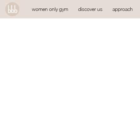
women only gym
discover us
approach