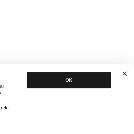
OK
al
w
trekt