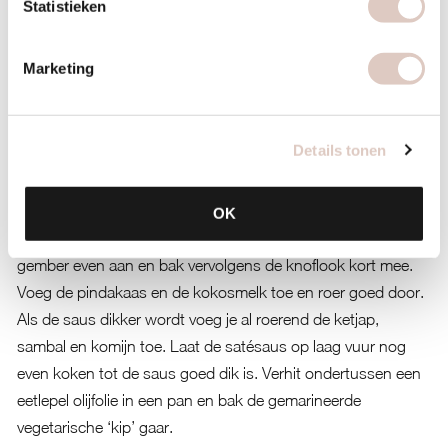
Statistieken
Zo maak je het
Marketing
Meng de vegetarische ‘kip’ samen met de ketjap,
knoflookteen, rode pepertje (fijn gesneden), komijn en peper
in een bakje. Roer goed door en zet de kipfilet met de
Details tonen
marinade in de koelkast. Snij de bosuitjes in ringetjes.
Voor de satésaus: Snij de knoflook, gember en ui fijn. Verhit
OK
een beetje olijfolie in een steelpannetje en bak eerst de ui en
gember even aan en bak vervolgens de knoflook kort mee.
Voeg de pindakaas en de kokosmelk toe en roer goed door.
Als de saus dikker wordt voeg je al roerend de ketjap,
sambal en komijn toe. Laat de satésaus op laag vuur nog
even koken tot de saus goed dik is. Verhit ondertussen een
eetlepel olijfolie in een pan en bak de gemarineerde
vegetarische ‘kip’ gaar.