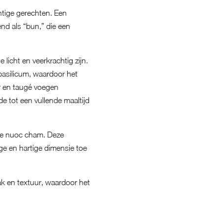
htige gerechten. Een
end als “bun,” die een
 licht en veerkrachtig zijn.
basilicum, waardoor het
r en taugé voegen
de tot een vullende maaltijd
de nuoc cham. Deze
ge en hartige dimensie toe
ak en textuur, waardoor het