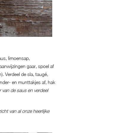
aus, limoensap,
saanwijzingen gaar, spoel af
. Verdeel de sla, taugé,
nder- en munttakjes af, hak
r van de saus en verdeel
icht van al onze heerlijke