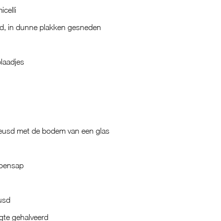
icelli
d, in dunne plakken gesneden
laadjes
neusd met de bodem van een glas
troensap
usd
engte gehalveerd