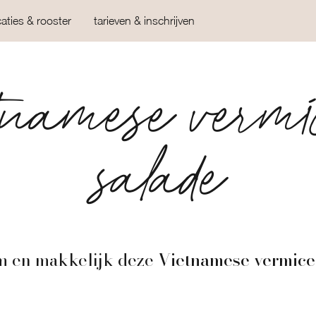
caties & rooster
tarieven & inschrijven
tnamese vermic
salade
m en makkelijk deze
Vietnamese vermicel