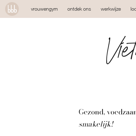
vrouwengym
ontdek ons
werkwijze
lo
Vie
Gezond, voedzaa
smakelijk!