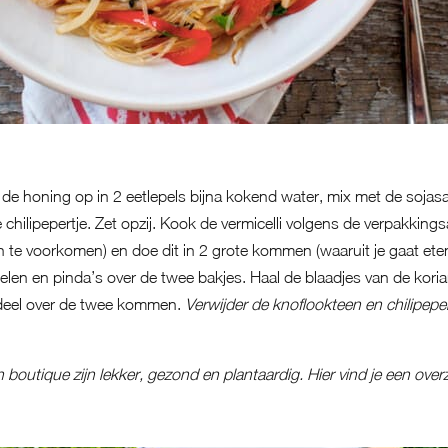
 de honing op in 2 eetlepels bijna kokend water, mix met de sojas
 chilipepertje. Zet opzij. Kook de vermicelli volgens de verpakking
te voorkomen) en doe dit in 2 grote kommen (waaruit je gaat eten)
en en pinda’s over de twee bakjes. Haal de blaadjes van de koria
rdeel over de twee kommen.
Verwijder de knoflookteen en chilipepe
h boutique zijn lekker, gezond en plantaardig.
Hier vind je een overz