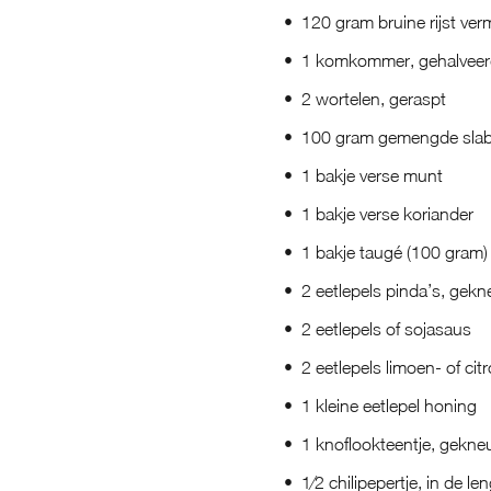
120 gram bruine rijst verm
1 komkommer, gehalveer
2 wortelen, geraspt
100 gram gemengde slab
1 bakje verse munt
1 bakje verse koriander
1 bakje taugé (100 gram)
2 eetlepels pinda’s, gek
2 eetlepels of sojasaus
2 eetlepels limoen- of ci
1 kleine eetlepel honing
1 knoflookteentje, gekne
1⁄2 chilipepertje, in de l