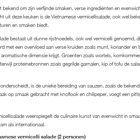
 bekend om zijn verfijnde smaken, verse ingrediënten en evenwic
cht uit deze keuken is de Vietnamese vermicellisalade, ook wel bek
xturen en smaken biedt.
lade bestaat uit dunne rijstnoedels, ook wel vermicelli genoemd, die
d met een overvloed aan verse kruiden zoals munt, koriander en 
n aromatische dimensie krijgt. Groenten zoals wortels, komkomme
terwijl proteïnebronnen zoals gegrilde garnalen, kip of tofu de sala
nderscheidt, is de unieke bereiding van sauzen, zoals de beken
aak op smaak gebracht met knoflook en chilipeper, voegt een pitti
icellisalade weerspiegelt de culinaire kunst van evenwicht in sma
nam als internationaal.
tnamese vermicelli salade (2 personen)