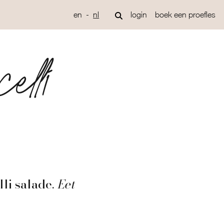
en
nl
login
boek een proefles
elli
li salade
.
Eet