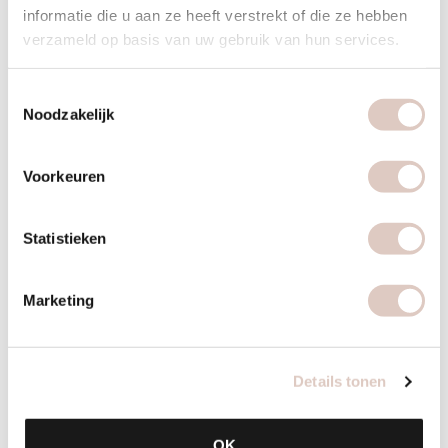
zonder
informatie die u aan ze heeft verstrekt of die ze hebben
verzameld op basis van uw gebruik van hun services.
coaching -
Toestemmingsselectie
Noodzakelijk
6m
Voorkeuren
10 rittenkaart zonder coaching 6 maanden
Statistieken
geldig.
6 maanden
175
Marketing
START NU
Details tonen
OK