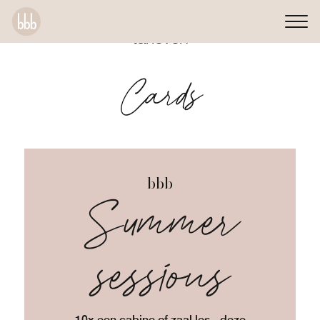
tarieven
Cards
bbb
Summer
sessions
10x een cabine of zaal les - deze