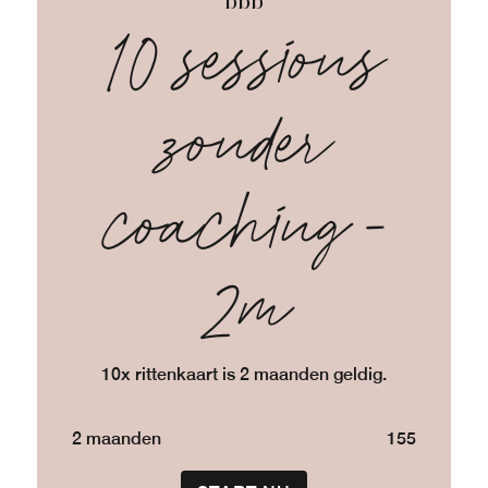
bbb
10 sessions
zonder
coaching -
2m
10x rittenkaart is 2 maanden geldig.
2 maanden
155