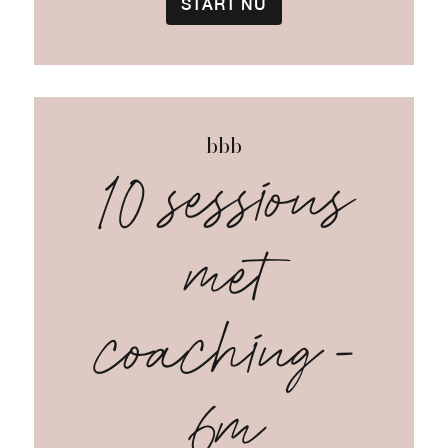
START NU
bbb
10 sessions
met
coaching -
6m