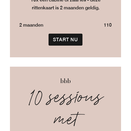
rittenkaart is 2 maanden geldig.
2 maanden
110
START NU
bbb
10 sessions
met