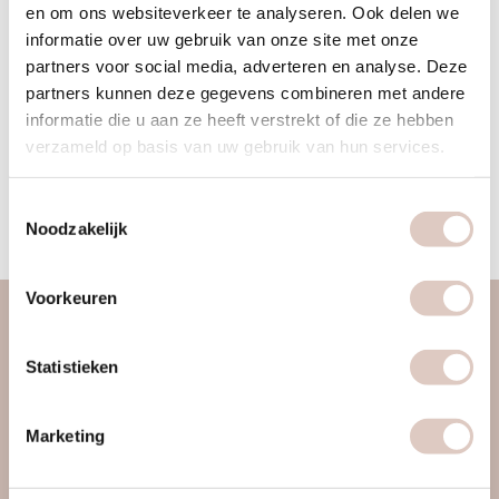
en om ons websiteverkeer te analyseren. Ook delen we
Esther zich omgeschoold tot leefstijlcoach. Door een aantal
informatie over uw gebruik van onze site met onze
persoonlijke ervaringen heeft ze ontdekt dat body en mind
partners voor social media, adverteren en analyse. Deze
onlosmakelijk met elkaar verbonden zijn, en dat je zelf veel
partners kunnen deze gegevens combineren met andere
kunt doen om deze in balans te krijgen en te houden. De
informatie die u aan ze heeft verstrekt of die ze hebben
holistische aanpak van bbb sluit aan bij haar visie als
verzameld op basis van uw gebruik van hun services.
coach/therapeut. Ze sport zelf erg graag en is bewust met
voeding en ontspanning bezig. Ze wil vrouwen graag op een
Toestemmingsselectie
persoonlijke en motiverende wijze begeleiden.
Noodzakelijk
Voorkeuren
over ons
Statistieken
vrouwengym
ontdek ons
Marketing
werkwijze
locaties & roosters