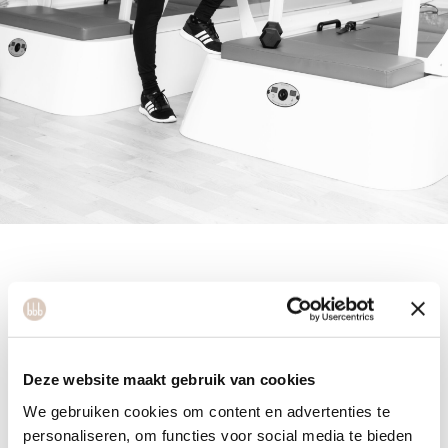
Esther
Deze website maakt gebruik van cookies
We gebruiken cookies om content en advertenties te
personaliseren, om functies voor social media te bieden
Na jaren werkzaam te zijn geweest als projectmanager heeft