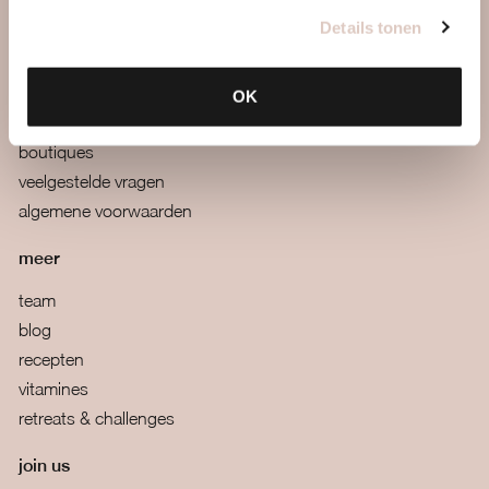
tarieven & inschrijven
Details tonen
contact
webapp
OK
mail ons
boutiques
veelgestelde vragen
algemene voorwaarden
meer
team
blog
recepten
vitamines
retreats & challenges
join us